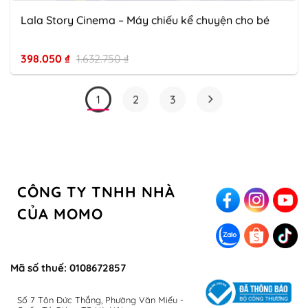
Lala Story Cinema – Máy chiếu kể chuyện cho bé
398.050
₫
1.632.750
₫
1
2
3
CÔNG TY TNHH NHÀ
CỦA MOMO
Mã số thuế: 0108672857
Số 7 Tôn Đức Thắng, Phường Văn Miếu -