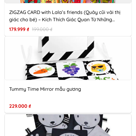
ZIGZAG CARD with Lala’s friends (Quây cũi vải thị
giác cho bé) – Kích Thích Giác Quan Từ Những
Tháng Đầu Đời
179.999
₫
199.000
₫
Tummy Time Mirror mẫu gương
229.000
₫