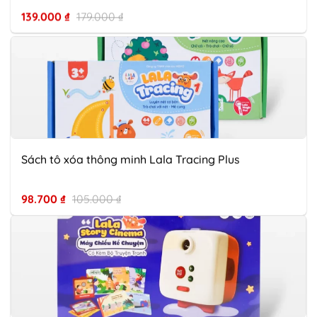
139.000
₫
179.000
₫
Sách tô xóa thông minh Lala Tracing Plus
98.700
₫
105.000
₫