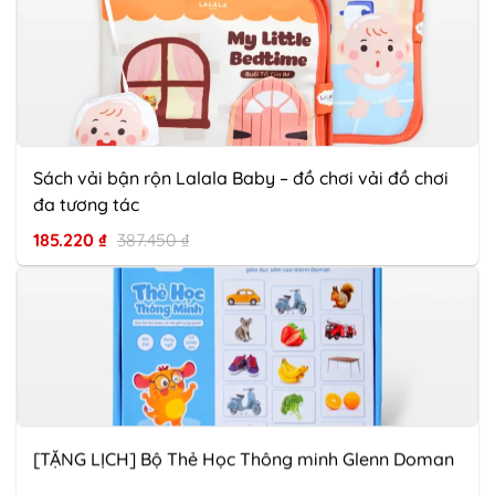
Sách vải bận rộn Lalala Baby – đồ chơi vải đồ chơi
đa tương tác
185.220
₫
387.450
₫
[TẶNG LỊCH] Bộ Thẻ Học Thông minh Glenn Doman