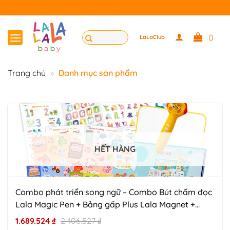
Bỏ
qua
nội
Tìm
0
LaLaClub
dung
kiếm:
Trang chủ
»
Danh mục sản phẩm
HẾT HÀNG
Combo phát triển song ngữ – Combo Bút chấm đọc
Lala Magic Pen + Bảng gấp Plus Lala Magnet +
Bảng gấp thông thái
1.689.524
₫
2.406.527
₫