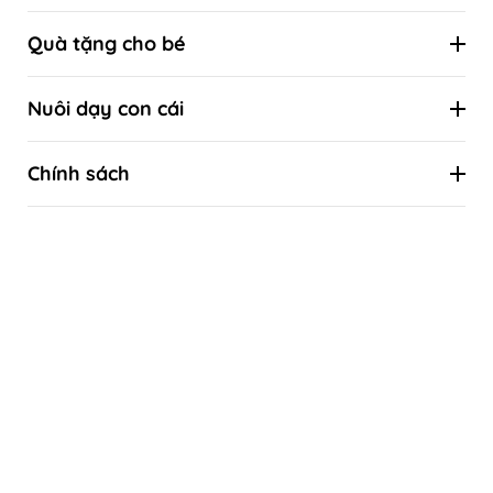
Hộp đồ chơi định kỳ theo cột mốc phát triển
Quà tặng cho bé
Đồ chơi theo tuổi
Combo ưu đãi
Đồ chơi theo kỹ năng
Nuôi dạy con cái
Quà tặng sinh nhật
Đồ chơi theo phương pháp giáo dục sớm
Kiến thức nuôi con khoa học
Quà tặng thôi nôi
Chính sách
Kiến thức khoa học về sự phát triển của trẻ
Quà tặng đầy tháng
Liên hệ
Tự làm đồ chơi
Quà tặng Tết thiếu nhi 1/6
Hướng dẫn mua hàng
Quà tặng Trung thu
Chính sách bảo hành & Đổi trả
Quà tặng Giáng sinh - Noel
Thanh toán
Bảo mật