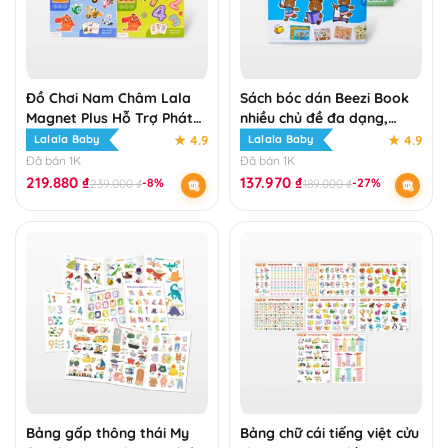
Đồ Chơi Nam Châm Lala
Sách bóc dán Beezi Book
Magnet Plus Hỗ Trợ Phát
nhiều chủ đề đa dạng,
Triển Khả Năng Tư Duy
song ngữ Anh Việt
★ 4.9
★ 4.9
Lalala Baby
Lalala Baby
Cho Bé Lalala Baby
Đã bán 1K
Đã bán 1K
219.880
₫
137.970
₫
-8%
-27%
239.000
₫
189.000
₫
Bảng gấp thông thái My
Bảng chữ cái tiếng việt cửu