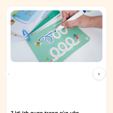
‹
›
7 lợi ích quan trọng của vận