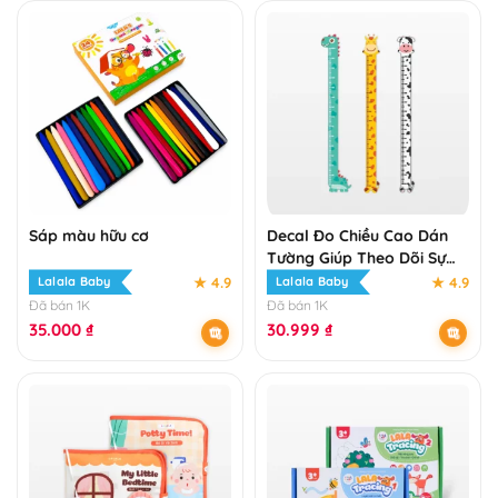
Sáp màu hữu cơ
Decal Đo Chiều Cao Dán
Tường Giúp Theo Dõi Sự
Phát Triển Của Bé
★ 4.9
★ 4.9
Lalala Baby
Lalala Baby
Đã bán 1K
Đã bán 1K
35.000
₫
30.999
₫