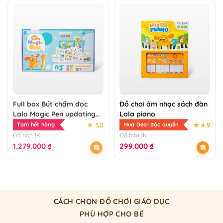
Full box Bút chấm đọc
Đồ chơi âm nhạc sách đàn
Lala Magic Pen updating
Lala piano
version kèm 63 học liệu
★ 5.0
★ 4.9
Tạm hết hàng
Mua Deal độc quyền
Đã bán 1K
Đã bán 1K
1.279.000
₫
299.000
₫
CÁCH CHỌN ĐỒ CHƠI GIÁO DỤC
PHÙ HỢP CHO BÉ