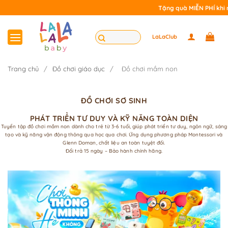
Bỏ
Tặng quà MIỄN PHÍ khi mua hộp 
qua
nội
Tìm
LaLaClub
dung
kiếm:
Trang chủ
/
Đồ chơi giáo dục
/
Đồ chơi mầm non
ĐỒ CHƠI SƠ SINH
PHÁT TRIỂN TƯ DUY VÀ KỸ NĂNG TOÀN DIỆN
Tuyển tập đồ chơi mầm non dành cho trẻ từ 3-6 tuổi, giúp phát triển tư duy, ngôn ngữ, sáng
tạo và kỹ năng vận động thông qua học qua chơi. Ứng dụng phương pháp Montessori và
Glenn Doman, chất liệu an toàn tuyệt đối.
Đổi trả 15 ngày – Bảo hành chính hãng.