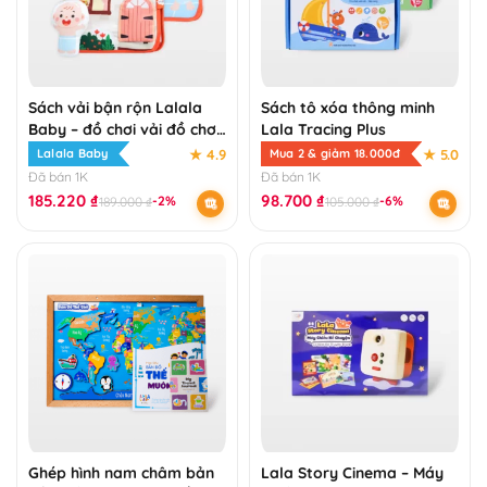
Sách vải bận rộn Lalala
Sách tô xóa thông minh
Baby – đồ chơi vải đồ chơi
Lala Tracing Plus
đa tương tác
★ 4.9
★ 5.0
Lalala Baby
Mua 2 & giảm 18.000đ
Đã bán 1K
Đã bán 1K
185.220
₫
98.700
₫
-2%
-6%
189.000
₫
105.000
₫
Ghép hình nam châm bản
Lala Story Cinema – Máy