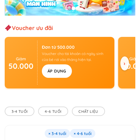
Voucher ưu đãi
Đơn từ 500.000
Voucher cho tài khoản có ngày sinh
Giảm
Giảm
của bé rơi vào tháng hiện tại.
›
50.000
50.0
ÁP DỤNG
3-4 TUỔI
4-6 TUỔI
CHẤT LIỆU
× 3-4 tuổi
× 4-6 tuổi