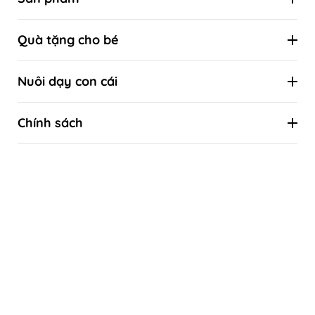
Hộp đồ chơi định kỳ theo cột mốc phát triển
Quà tặng cho bé
Đồ chơi theo tuổi
Combo ưu đãi
Đồ chơi theo kỹ năng
Nuôi dạy con cái
Quà tặng sinh nhật
Đồ chơi theo phương pháp giáo dục sớm
Kiến thức nuôi con khoa học
Quà tặng thôi nôi
Chính sách
Kiến thức khoa học về sự phát triển của trẻ
Quà tặng đầy tháng
Liên hệ
Tự làm đồ chơi
Quà tặng Tết thiếu nhi 1/6
Hướng dẫn mua hàng
Quà tặng Trung thu
Chính sách bảo hành & Đổi trả
Quà tặng Giáng sinh - Noel
Thanh toán
Bảo mật