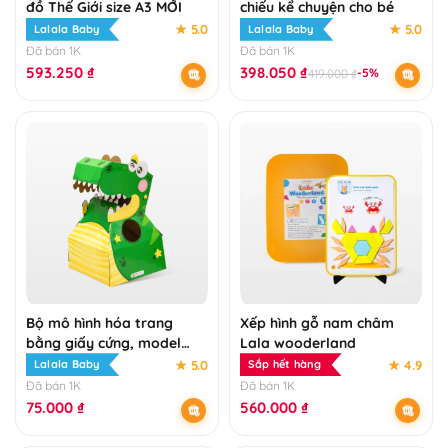
đồ Thế Giới size A3 MỚI
chiếu kể chuyện cho bé
★ 5.0
★ 5.0
Lalala Baby
Lalala Baby
Đã bán 1K
Đã bán 1K
593.250
₫
398.050
₫
-5%
419.000
₫
Bộ mô hình hóa trang
Xếp hình gỗ nam châm
bằng giấy cứng, model
Lala wooderland
2K24
★ 5.0
★ 4.9
Lalala Baby
Sắp hết hàng
Đã bán 1K
Đã bán 1K
75.000
₫
560.000
₫