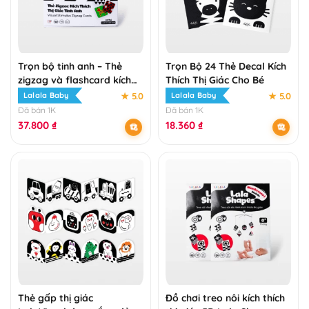
Trọn bộ tinh anh – Thẻ
Trọn Bộ 24 Thẻ Decal Kích
zigzag và flashcard kích
Thích Thị Giác Cho Bé
thích thị giác
★ 5.0
★ 5.0
Lalala Baby
Lalala Baby
Đã bán 1K
Đã bán 1K
37.800
₫
18.360
₫
Thẻ gấp thị giác
Đồ chơi treo nôi kích thích