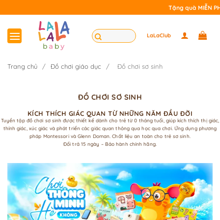
Bỏ
Tặng quà MIỄN PHÍ khi m
qua
nội
Tìm
LaLaClub
dung
kiếm:
Trang chủ
/
Đồ chơi giáo dục
/
Đồ chơi sơ sinh
ĐỒ CHƠI SƠ SINH
KÍCH THÍCH GIÁC QUAN TỪ NHỮNG NĂM ĐẦU ĐỜI
Tuyển tập đồ chơi sơ sinh được thiết kế dành cho trẻ từ 0 tháng tuổi, giúp kích thích thị giác,
thính giác, xúc giác và phát triển các giác quan thông qua học qua chơi. Ứng dụng phương
pháp Montessori và Glenn Doman. Chất liệu an toàn cho trẻ sơ sinh.
Đổi trả 15 ngày – Bảo hành chính hãng.