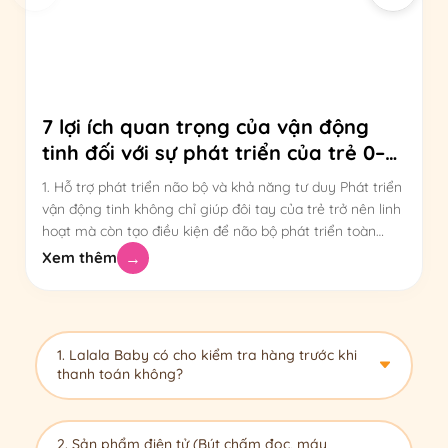
7 lợi ích quan trọng của vận động
tinh đối với sự phát triển của trẻ 0–6
tuổi
1. Hỗ trợ phát triển não bộ và khả năng tư duy Phát triển
vận động tinh không chỉ giúp đôi tay của trẻ trở nên linh
hoạt mà còn tạo điều kiện để não bộ phát triển toàn
diện trong những năm đầu đời. Mỗi lần trẻ cầm nắm,
Xem thêm
→
xếp hình, xâu hạt hay [...]
1. Lalala Baby có cho kiểm tra hàng trước khi
thanh toán không?
Dạ hoàn toàn được ạ! Lalala Baby luôn khuyến
khích ba mẹ kiểm tra kỹ sản phẩm (số lượng,
2. Sản phẩm điện tử (Bút chấm đọc, máy