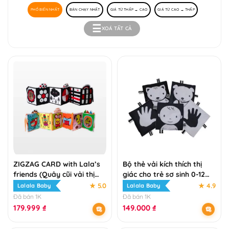
PHỔ BIẾN NHẤT
BÁN CHẠY NHẤT
GIÁ TỪ THẤP → CAO
GIÁ TỪ CAO → THẤP
XOÁ TẤT CẢ
ZIGZAG CARD with Lala’s
Bộ thẻ vải kích thích thị
friends (Quây cũi vải thị
giác cho trẻ sơ sinh 0-12
giác cho bé) – Kích Thích
tháng tuổi
★ 5.0
★ 4.9
Lalala Baby
Lalala Baby
Giác Quan Từ Những
Đã bán 1K
Đã bán 1K
Tháng Đầu Đời
179.999
₫
149.000
₫