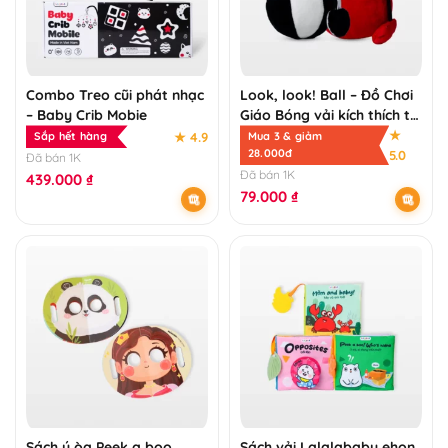
Combo Treo cũi phát nhạc
Look, look! Ball – Đồ Chơi
– Baby Crib Mobie
Giáo Bóng vải kích thích thị
giác giáo dục sớm cho trẻ
★
★ 4.9
Sắp hết hàng
Mua 3 & giảm
– bé 0 1 tuổi
28.000đ
5.0
Đã bán 1K
Đã bán 1K
439.000
₫
79.000
₫
Sách ú òa Peek a boo
Sách vải Lalalababy ehon