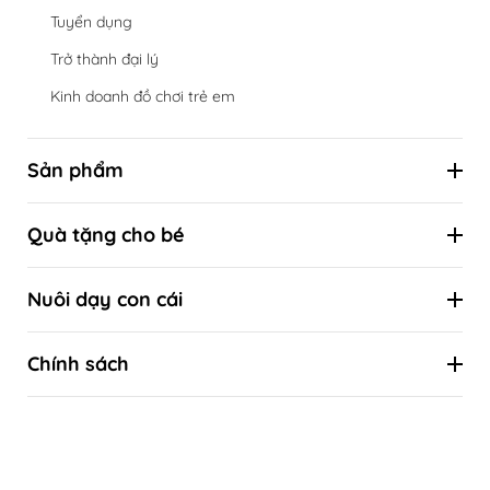
Tuyển dụng
Trở thành đại lý
Kinh doanh đồ chơi trẻ em
Sản phẩm
Hộp đồ chơi định kỳ theo cột mốc phát triển
Quà tặng cho bé
Đồ chơi theo tuổi
Combo ưu đãi
Đồ chơi theo kỹ năng
Nuôi dạy con cái
Quà tặng sinh nhật
Đồ chơi theo phương pháp giáo dục sớm
Kiến thức nuôi con khoa học
Quà tặng thôi nôi
Chính sách
Kiến thức khoa học về sự phát triển của trẻ
Quà tặng đầy tháng
Liên hệ
Tự làm đồ chơi
Quà tặng Tết thiếu nhi 1/6
Hướng dẫn mua hàng
Quà tặng Trung thu
Chính sách bảo hành & Đổi trả