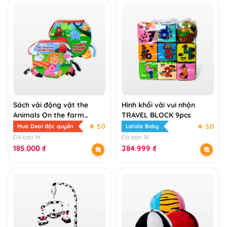
Sách vải động vật the
Hình khối vải vui nhộn
Animals On the farm
TRAVEL BLOCK 9pcs
Lalala Baby – sách vải đa
★ 5.0
★ 5.0
Mua Deal độc quyền
Lalala Baby
tương tác an toàn cho bé
Đã bán 1K
Đã bán 1K
185.000
₫
284.999
₫