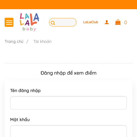
Bỏ
qua
nội
Tìm
0
LaLaClub
dung
kiếm:
Trang chủ
/
Tài khoản
Đăng nhập để xem điểm
Tên đăng nhập
Mật khẩu