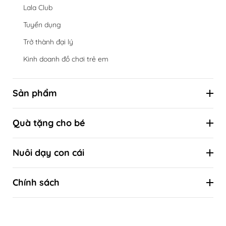
Lala Club
Tuyển dụng
Trở thành đại lý
Kinh doanh đồ chơi trẻ em
Sản phẩm
Hộp đồ chơi định kỳ theo cột mốc phát triển
Quà tặng cho bé
Đồ chơi theo tuổi
Combo ưu đãi
Đồ chơi theo kỹ năng
Nuôi dạy con cái
Quà tặng sinh nhật
Đồ chơi theo phương pháp giáo dục sớm
Kiến thức nuôi con khoa học
Quà tặng thôi nôi
Chính sách
Kiến thức khoa học về sự phát triển của trẻ
Quà tặng đầy tháng
Liên hệ
Tự làm đồ chơi
Quà tặng Tết thiếu nhi 1/6
Hướng dẫn mua hàng