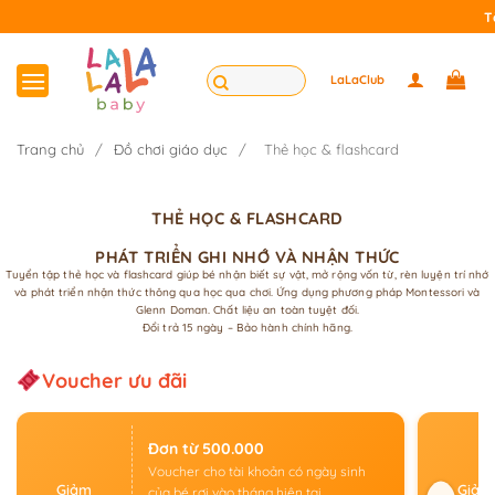
Bỏ
Tặng 
qua
nội
Tìm
LaLaClub
dung
kiếm:
Trang chủ
/
Đồ chơi giáo dục
/
Thẻ học & flashcard
THẺ HỌC & FLASHCARD
PHÁT TRIỂN GHI NHỚ VÀ NHẬN THỨC
Tuyển tập thẻ học và flashcard giúp bé nhận biết sự vật, mở rộng vốn từ, rèn luyện trí nhớ
và phát triển nhận thức thông qua học qua chơi. Ứng dụng phương pháp Montessori và
Glenn Doman. Chất liệu an toàn tuyệt đối.
Đổi trả 15 ngày – Bảo hành chính hãng.
Voucher ưu đãi
Đơn từ 500.000
Voucher cho tài khoản có ngày sinh
Giảm
Giảm
của bé rơi vào tháng hiện tại.