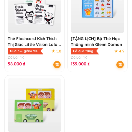
Thẻ Flashcard Kích Thích
[TẶNG LỊCH] Bộ Thẻ Học
Thị Giác Little Vision Lalala
Thông minh Glenn Doman
Baby Cho Trẻ Sơ Sinh
★ 5.0
★ 4.9
Mua 3 & giảm 9%
Có quà tặng
Đã bán 1K
Đã bán 1K
58.000
₫
139.000
₫