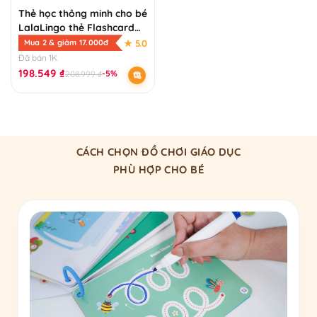
Thẻ học thông minh cho bé
LalaLingo thẻ Flashcard
song ngữ Anh Việt giáo
★ 5.0
Mua 2 & giảm 17.000đ
dục sớm
Đã bán 1K
198.549
₫
-5%
208.999
₫
CÁCH CHỌN ĐỒ CHƠI GIÁO DỤC
PHÙ HỢP CHO BÉ