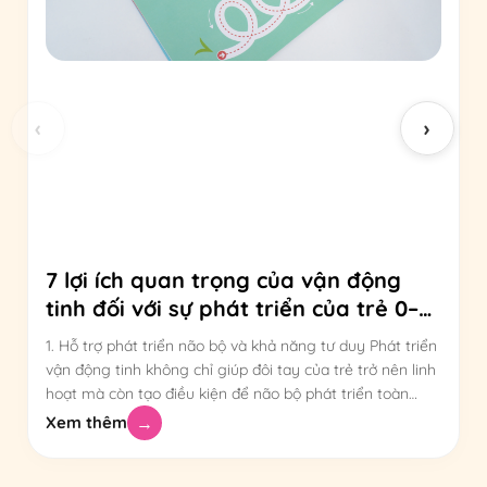
‹
›
7 lợi ích quan trọng của vận động
tinh đối với sự phát triển của trẻ 0–6
tuổi
1. Hỗ trợ phát triển não bộ và khả năng tư duy Phát triển
vận động tinh không chỉ giúp đôi tay của trẻ trở nên linh
hoạt mà còn tạo điều kiện để não bộ phát triển toàn
diện trong những năm đầu đời. Mỗi lần trẻ cầm nắm,
Xem thêm
→
xếp hình, xâu hạt hay [...]