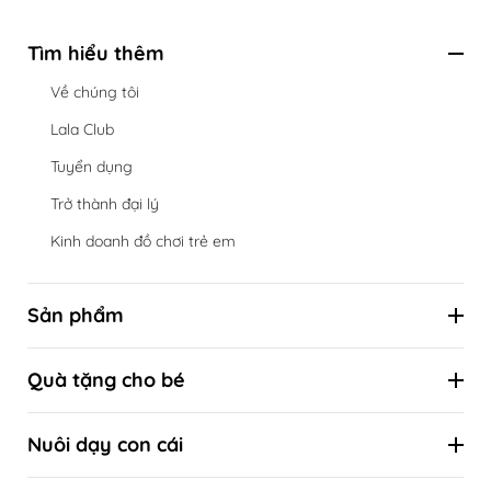
Tìm hiểu thêm
Về chúng tôi
Lala Club
Tuyển dụng
Trở thành đại lý
Kinh doanh đồ chơi trẻ em
Sản phẩm
Hộp đồ chơi định kỳ theo cột mốc phát triển
Quà tặng cho bé
Đồ chơi theo tuổi
Combo ưu đãi
Đồ chơi theo kỹ năng
Nuôi dạy con cái
Quà tặng sinh nhật
Đồ chơi theo phương pháp giáo dục sớm
Kiến thức nuôi con khoa học