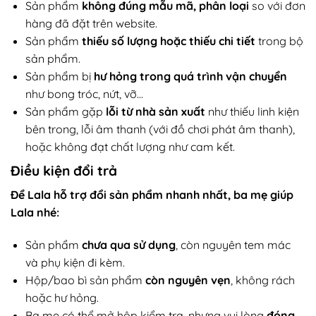
Sản phẩm
không đúng mẫu mã, phân loại
so với đơn
hàng đã đặt trên website.
Sản phẩm
thiếu số lượng hoặc thiếu chi tiết
trong bộ
sản phẩm.
Sản phẩm bị
hư hỏng trong quá trình vận chuyển
như bong tróc, nứt, vỡ…
Sản phẩm gặp
lỗi từ nhà sản xuất
như thiếu linh kiện
bên trong, lỗi âm thanh (với đồ chơi phát âm thanh),
hoặc không đạt chất lượng như cam kết.
Điều kiện đổi trả
Để Lala hỗ trợ đổi sản phẩm nhanh nhất, ba mẹ giúp
Lala nhé:
Sản phẩm
chưa qua sử dụng
, còn nguyên tem mác
và phụ kiện đi kèm.
Hộp/bao bì sản phẩm
còn nguyên vẹn
, không rách
hoặc hư hỏng.
Ba mẹ có thể mở hộp kiểm tra, nhưng vui lòng
đóng