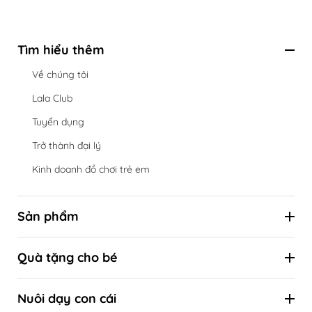
Tìm hiểu thêm
Về chúng tôi
Lala Club
Tuyển dụng
Trở thành đại lý
Kinh doanh đồ chơi trẻ em
Sản phẩm
Hộp đồ chơi định kỳ theo cột mốc phát triển
Quà tặng cho bé
Đồ chơi theo tuổi
Combo ưu đãi
Đồ chơi theo kỹ năng
Nuôi dạy con cái
Quà tặng sinh nhật