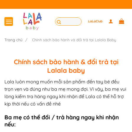
Bỏ
qua
nội
Tìm
LaLaClub
dung
kiếm:
Trang chủ
/
Chính sách bảo hành và đổi trả tại Lalala Baby
Chính sách bảo hành & đổi trả tại
Lalala baby
Lala luôn mong muốn mỗi sản phẩm đến tay bé đều
trọn vẹn và đúng như ba mẹ mong đợi. Vì vậy, ba mẹ vui
lòng kiểm tra hàng ngay khi nhận để Lala có thể hỗ trợ
kịp thời nếu có vấn đề nhé
Ba mẹ có thể đổi / trả hàng ngay khi nhận
nếu: