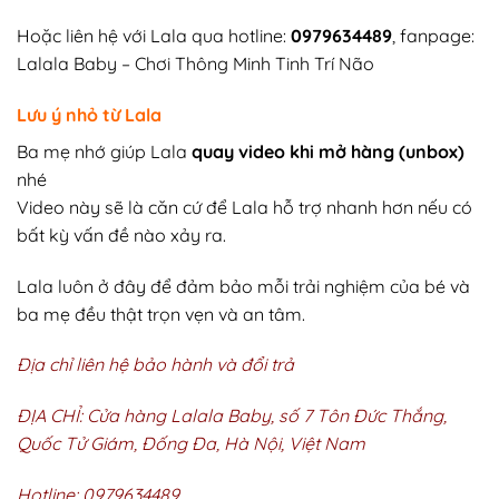
Hoặc liên hệ với Lala qua hotline:
0979634489
, fanpage
:
Lalala Baby – Chơi Thông Minh Tinh Trí Não
Lưu ý nhỏ từ Lala
Ba mẹ nhớ giúp Lala
quay video khi mở hàng (unbox)
nhé
Video này sẽ là căn cứ để Lala hỗ trợ nhanh hơn nếu có
bất kỳ vấn đề nào xảy ra.
Lala luôn ở đây để đảm bảo mỗi trải nghiệm của bé và
ba mẹ đều thật trọn vẹn và an tâm.
Địa chỉ liên hệ bảo hành và đổi trả
ĐỊA CHỈ: Cửa hàng Lalala Baby, số 7 Tôn Đức Thắng,
Quốc Tử Giám, Đống Đa, Hà Nội, Việt Nam
Hotline: 0979634489