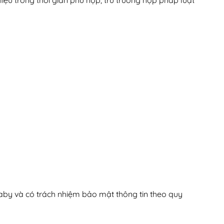
iệu trong thời gian phù hợp, trừ trường hợp pháp luật
 Baby và có trách nhiệm bảo mật thông tin theo quy