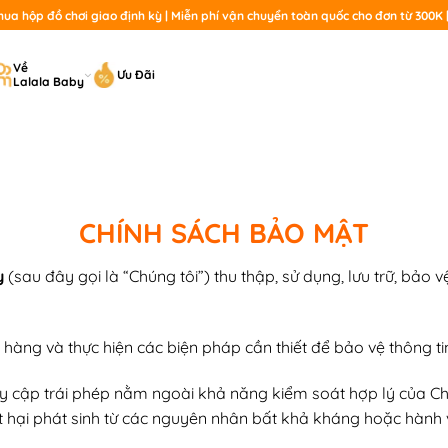
a hộp đồ chơi giao định kỳ | Miễn phí vận chuyển toàn quốc cho đơn từ 300K | 
T
Về
Ưu Đãi
Lalala Baby
ki
CHÍNH SÁCH BẢO MẬT
y
(sau đây gọi là “Chúng tôi”) thu thập, sử dụng, lưu trữ, bảo 
 hàng và thực hiện các biện pháp cần thiết để bảo vệ thông t
y cập trái phép nằm ngoài khả năng kiểm soát hợp lý của Chú
ệt hại phát sinh từ các nguyên nhân bất khả kháng hoặc hành v