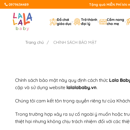
Bỏ
0979634489
Tặng quà MIỄN PHÍ khi mu
qua
nội
Đồ chơi
Trở thành
Cẩm nang
giáo dục
đại lý
cha mẹ
dung
Trang chủ
/
CHÍNH SÁCH BẢO MẬT
Chính sách bảo mật này quy định cách thức
Lala Bab
cập và sử dụng website
lalalababy.vn
.
Chúng tôi cam kết tôn trọng quyền riêng tư của Khách
Trong trường hợp xảy ra sự cố ngoài ý muốn hoặc tru
thiệt hại nhưng không chịu trách nhiệm đối với các thi