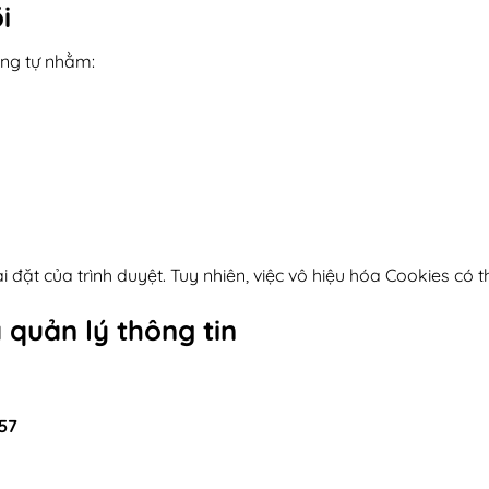
i
ơng tự nhằm:
 đặt của trình duyệt. Tuy nhiên, việc vô hiệu hóa Cookies có
à quản lý thông tin
57