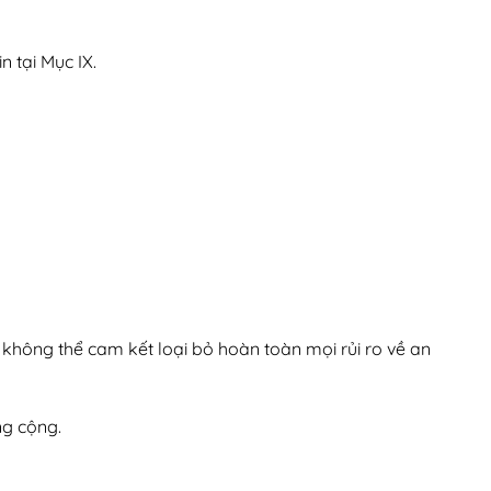
 tại Mục IX.
i không thể cam kết loại bỏ hoàn toàn mọi rủi ro về an
ng cộng.