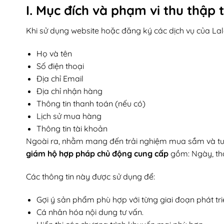
I. Mục đích và phạm vi thu thập 
Khi sử dụng website hoặc đăng ký các dịch vụ của La
Họ và tên
Số điện thoại
Địa chỉ Email
Địa chỉ nhận hàng
Thông tin thanh toán (nếu có)
Lịch sử mua hàng
Thông tin tài khoản
Ngoài ra, nhằm mang đến trải nghiệm mua sắm và tư v
giám hộ hợp pháp chủ động cung cấp
gồm: Ngày, th
Các thông tin này được sử dụng để:
Gợi ý sản phẩm phù hợp với từng giai đoạn phát tri
Cá nhân hóa nội dung tư vấn.