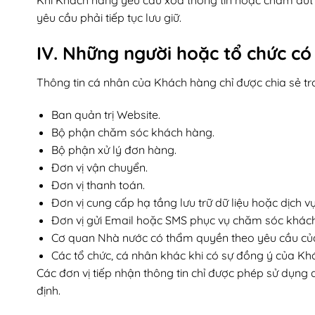
Khi Khách hàng yêu cầu xóa thông tin hoặc chấm dứt s
yêu cầu phải tiếp tục lưu giữ.
IV. Những người hoặc tổ chức có 
Thông tin cá nhân của Khách hàng chỉ được chia sẻ tro
Ban quản trị Website.
Bộ phận chăm sóc khách hàng.
Bộ phận xử lý đơn hàng.
Đơn vị vận chuyển.
Đơn vị thanh toán.
Đơn vị cung cấp hạ tầng lưu trữ dữ liệu hoặc dịch vụ
Đơn vị gửi Email hoặc SMS phục vụ chăm sóc khác
Cơ quan Nhà nước có thẩm quyền theo yêu cầu của
Các tổ chức, cá nhân khác khi có sự đồng ý của Kh
Các đơn vị tiếp nhận thông tin chỉ được phép sử dụng 
định.