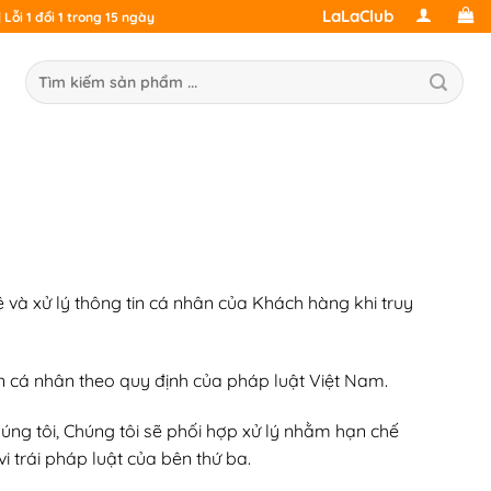
LaLaClub
Lỗi 1 đổi 1 trong 15 ngày
ìm
ếm:
vệ và xử lý thông tin cá nhân của Khách hàng khi truy
in cá nhân theo quy định của pháp luật Việt Nam.
ng tôi, Chúng tôi sẽ phối hợp xử lý nhằm hạn chế
i trái pháp luật của bên thứ ba.