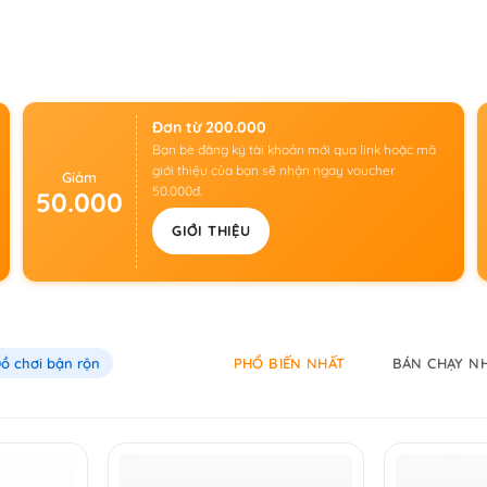
Đơn từ 200.000
Bạn bè đăng ký tài khoản mới qua link hoặc mã
giới thiệu của bạn sẽ nhận ngay voucher
Giảm
50.000đ.
50.000
GIỚI THIỆU
Đồ chơi bận rộn
PHỔ BIẾN NHẤT
BÁN CHẠY N