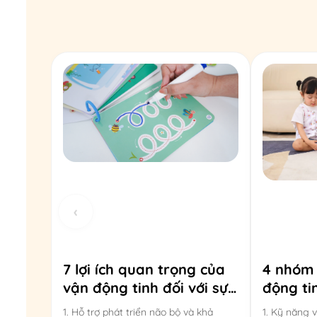
‹
7 lợi ích quan trọng của
4 nhóm
vận động tinh đối với sự
động ti
phát triển của trẻ 0–6
của trẻ 
1. Hỗ trợ phát triển não bộ và khả
1. Kỹ năng 