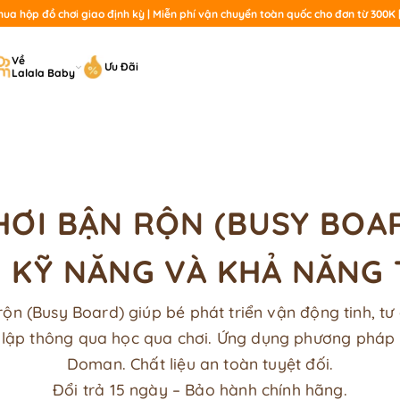
a hộp đồ chơi giao định kỳ | Miễn phí vận chuyển toàn quốc cho đơn từ 300K | 
T
Về
Ưu Đãi
Lalala Baby
ki
HƠI BẬN RỘN (BUSY BOA
 KỸ NĂNG VÀ KHẢ NĂNG
ộn (Busy Board) giúp bé phát triển vận động tinh, tư
ự lập thông qua học qua chơi. Ứng dụng phương pháp 
Doman. Chất liệu an toàn tuyệt đối.
Đổi trả 15 ngày – Bảo hành chính hãng.