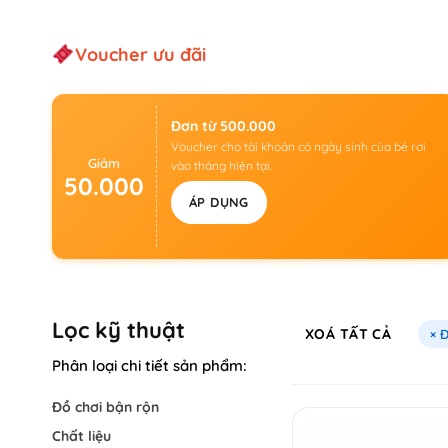
Voucher ưu đãi
Đơn từ 500.000
Voucher cho tài khoản có ngày sinh của bé rơi
Giảm
vào tháng hiện tại.
50.000
ÁP DỤNG
Lọc kỹ thuật
XOÁ TẤT CẢ
× 
Phân loại chi tiết sản phẩm:
Đồ chơi bận rộn
Chất liệu