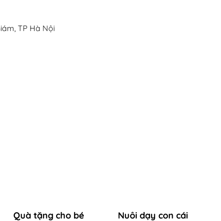
iám, TP Hà Nội
Quà tặng cho bé
Nuôi dạy con cái