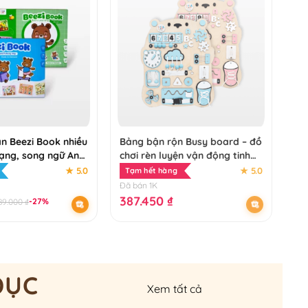
n Beezi Book nhiều
Bảng bận rộn Busy board – đồ
ạng, song ngữ Anh
chơi rèn luyện vận động tinh
phát triển tư duy, sáng tạo
★ 5.0
★ 5.0
Tạm hết hàng
cho bé 1-3 tuổi
Đã bán 1K
387.450
₫
-27%
89.000
₫
DỤC
Xem tất cả