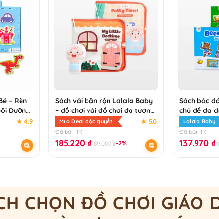
Bé – Rèn
Sách vải bận rộn Lalala Baby
Sách bóc dá
uôi Dưỡng
– đồ chơi vải đồ chơi đa tương
chủ đề đa d
 Chơi Đơn
tác
Việt
★ 4.9
★ 5.0
Mua Deal độc quyền
Lalala Baby
Đã bán 1K
Đã bán 1K
185.220
₫
137.970
₫
-2%
189.000
₫
1
CH CHỌN ĐỒ CHƠI GIÁO 