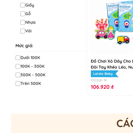
Giấy
Gỗ
Nhựa
Vải
Mức giá:
Dưới 100K
Đồ Chơi Xỏ Dây Cho 
100K - 300K
Đôi Tay Khéo Léo, N
Tư Duy Từ Những Trò
Lalala Baby
300K - 500K
Giản
Đã bán 1K
Trên 500K
106.920
₫
CÁ