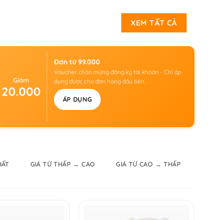
XEM TẤT CẢ
Đơn từ 99.000
Voucher chào mừng đăng ký tài khoản - Chỉ áp
Giảm
dụng được cho đơn hàng đầu tiên.
20.000
ÁP DỤNG
HẤT
GIÁ TỪ THẤP → CAO
GIÁ TỪ CAO → THẤP