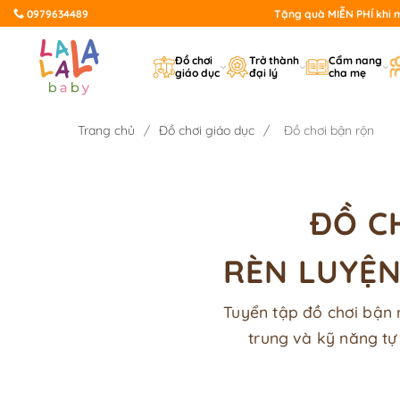
Bỏ
0979634489
Tặng quà MIỄN PHÍ khi mu
qua
nội
Đồ chơi
Trở thành
Cẩm nang
giáo dục
đại lý
cha mẹ
dung
Trang chủ
/
Đồ chơi giáo dục
/
Đồ chơi bận rộn
ĐỒ C
RÈN LUYỆN
Tuyển tập đồ chơi bận r
trung và kỹ năng t