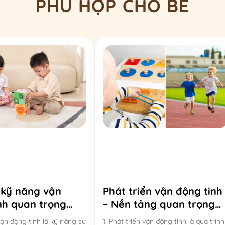
PHÙ HỢP CHO BÉ
 kỹ năng vận
Phát triển vận động tinh
nh quan trọng
– Nền tảng quan trọng
0-6 tuổi và cách
cho khả năng học tập và
vận động tinh là kỹ năng sử
1. Phát triển vận động tinh là quá trình