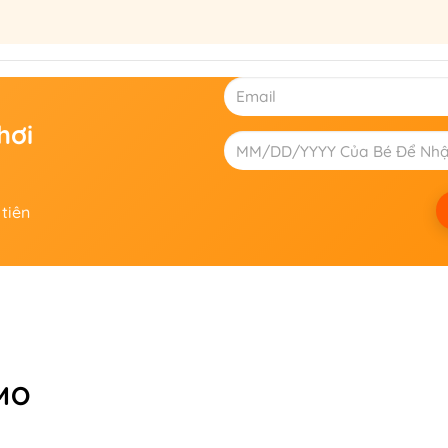
hơi
tiên
MO