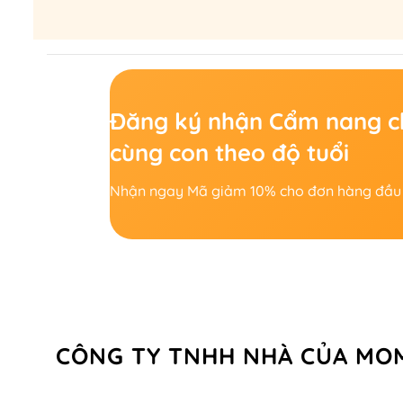
Đăng ký nhận Cẩm nang c
cùng con theo độ tuổi
Nhận ngay Mã giảm 10% cho đơn hàng đầu 
CÔNG TY TNHH NHÀ CỦA MO