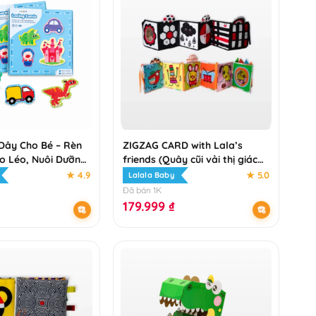
Dây Cho Bé – Rèn
ZIGZAG CARD with Lala’s
o Léo, Nuôi Dưỡng
friends (Quây cũi vải thị giác
hững Trò Chơi Đơn
cho bé) – Kích Thích Giác Quan
★ 4.9
★ 5.0
Lalala Baby
Từ Những Tháng Đầu Đời
Đã bán 1K
179.999
₫