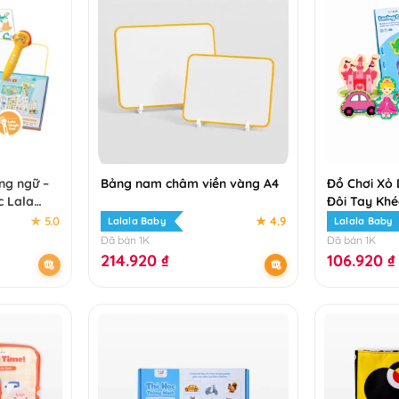
ng ngữ –
Bảng nam châm viền vàng A4
Đồ Chơi Xỏ 
 Lala
Đôi Tay Khé
p Plus
Tư Duy Từ N
★ 5.0
★ 4.9
Lalala Baby
Lalala Baby
 gấp
Giản
Đã bán 1K
Đã bán 1K
214.920
₫
106.920
₫