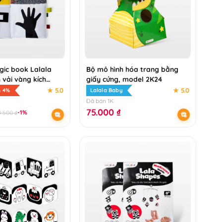
gic book Lalala
Bộ mô hình hóa trang bằng
 vải vàng kích
giấy cứng, model 2K24
n động mắt cho bé
★ 5.0
★ 5.0
m 4%
Lalala Baby
Đã bán 1K
75.000
₫
-1%
9.500
₫