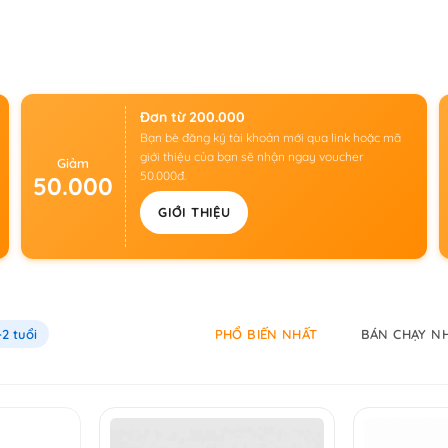
Đơn từ 200.000
Bạn bè đăng ký tài khoản mới qua link hoặc mã
giới thiệu của bạn sẽ nhận ngay voucher
Giảm
50.000đ.
50.000
GIỚI THIỆU
-2 tuổi
PHỔ BIẾN NHẤT
BÁN CHẠY N