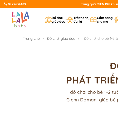
Bỏ
0979634489
Tặng quà MIỄN PHÍ khi mu
qua
nội
Đồ chơi
Trở thành
Cẩm nang
giáo dục
đại lý
cha mẹ
dung
Trang chủ
/
Đồ chơi giáo dục
/
Đồ chơi cho bé 1-2 t
Đ
PHÁT TRIỂ
đồ chơi cho bé 1-2 t
Glenn Doman, giúp bé 