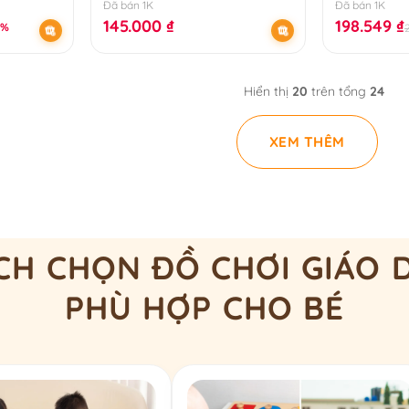
plus
Đã bán 1K
Đã bán 1K
145.000
₫
198.549
₫
7%
Hiển thị
20
trên tổng
24
XEM THÊM
CH CHỌN ĐỒ CHƠI GIÁO 
PHÙ HỢP CHO BÉ