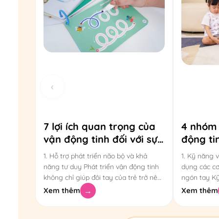
‹
7 lợi ích quan trọng của
4 nhóm
vận động tinh đối với sự
động ti
phát triển của trẻ 0–6
của trẻ 
1. Hỗ trợ phát triển não bộ và khả
1. Kỹ năng 
tuổi
rèn luy
năng tư duy Phát triển vận động tinh
dụng các cơ
không chỉ giúp đôi tay của trẻ trở nên
ngón tay Kỹ
linh hoạt mà còn tạo điều kiện để não
khả năng s
Xem thêm
→
Xem thêm
bộ phát triển toàn diện trong những
bàn tay, ng
năm đầu đời. Mỗi lần trẻ cầm nắm,
với sự phối