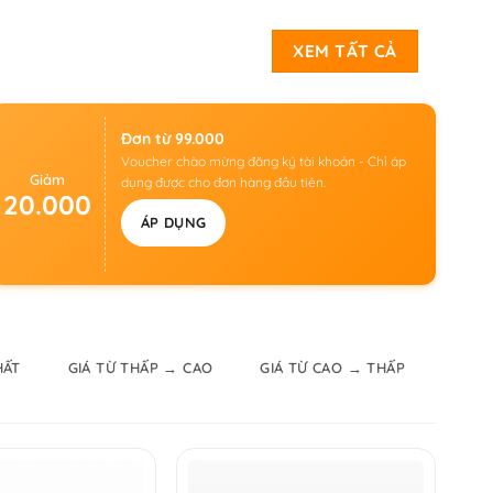
XEM TẤT CẢ
Đơn từ 99.000
Voucher chào mừng đăng ký tài khoản - Chỉ áp
Giảm
dụng được cho đơn hàng đầu tiên.
20.000
ÁP DỤNG
HẤT
GIÁ TỪ THẤP → CAO
GIÁ TỪ CAO → THẤP