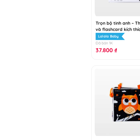
Trọn bộ tinh anh – T
và flashcard kích thíc
Lalala Baby
Đã bán 1K
37.800
₫