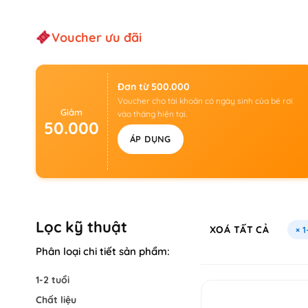
Voucher ưu đãi
Đơn từ 500.000
Voucher cho tài khoản có ngày sinh của bé rơi
Giảm
vào tháng hiện tại.
50.000
ÁP DỤNG
Lọc kỹ thuật
XOÁ TẤT CẢ
× 1
Phân loại chi tiết sản phẩm:
1-2 tuổi
Chất liệu