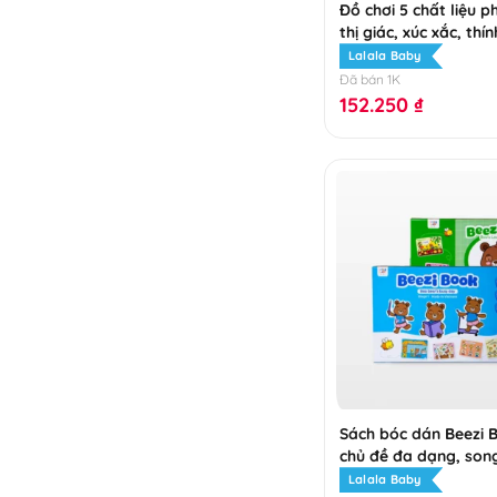
Đồ chơi 5 chất liệu p
thị giác, xúc xắc, thín
Lalala Baby
Đã bán 1K
152.250
₫
Sách bóc dán Beezi 
chủ đề đa dạng, son
Việt
Lalala Baby