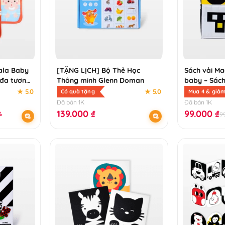
lala Baby
[TẶNG LỊCH] Bộ Thẻ Học
Sách vải Ma
i đa tương
Thông minh Glenn Doman
baby – Sách
thích chuyể
★ 5.0
★ 5.0
Có quà tặng
Mua 4 & giả
Đã bán 1K
Đã bán 1K
139.000
₫
99.000
₫
%
9