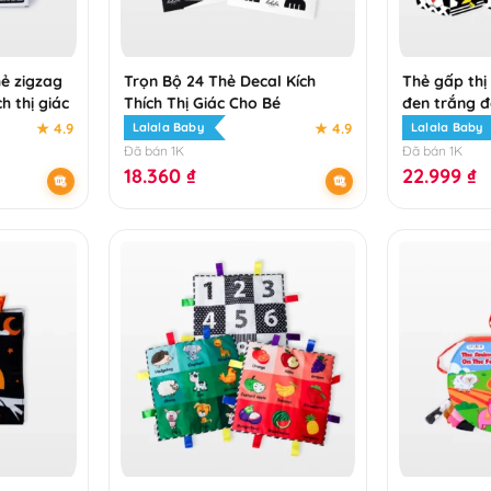
hẻ zigzag
Trọn Bộ 24 Thẻ Decal Kích
Thẻ gấp thị
h thị giác
Thích Thị Giác Cho Bé
đen trắng đ
cho trẻ sơ 
★ 4.9
★ 4.9
Lalala Baby
Lalala Baby
Đã bán 1K
Đã bán 1K
18.360
₫
22.999
₫