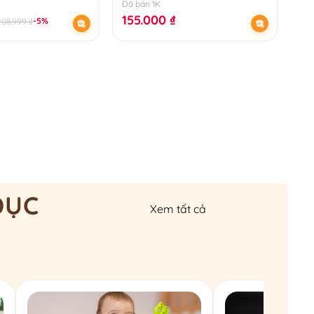
Đã bán 1K
155.000
₫
-5%
208.999
₫
DỤC
Xem tất cả