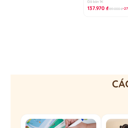
Đã bán 1K
137.970
₫
-2
189.000
₫
CÁ