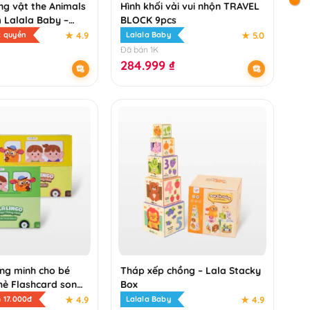
ng vật the Animals
Hình khối vải vui nhộn TRAVEL
 Lalala Baby –
BLOCK 9pcs
 tương tác an toàn
★ 4.9
★ 5.0
c quyền
Lalala Baby
Đã bán 1K
284.999
₫
ng minh cho bé
Tháp xếp chồng – Lala Stacky
hẻ Flashcard song
Box
t giáo dục sớm
★ 4.9
★ 4.9
 17.000đ
Lalala Baby