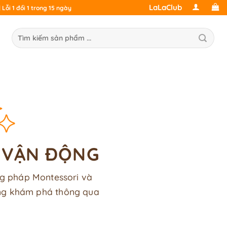
LaLaClub
Lỗi 1 đổi 1 trong 15 ngày
ìm
ếm:
À VẬN ĐỘNG
ng pháp Montessori và
ăng khám phá thông qua