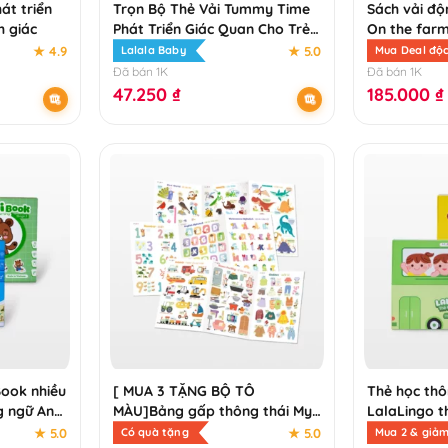
hát triển
Trọn Bộ Thẻ Vải Tummy Time
Sách vải độ
h giác
Phát Triển Giác Quan Cho Trẻ
On the farm
Sơ Sinh
sách vải đa
★ 4.9
★ 5.0
Lalala Baby
Mua Deal độ
cho bé
Đã bán 1K
Đã bán 1K
47.250
₫
185.000
₫
Book nhiều
[ MUA 3 TẶNG BỘ TÔ
Thẻ học thô
g ngữ Anh
MÀU]Bảng gấp thông thái My
LalaLingo t
first learning chart – phiên bản
ngữ Anh Việ
★ 5.0
★ 5.0
Có quà tặng
Mua 2 & giảm