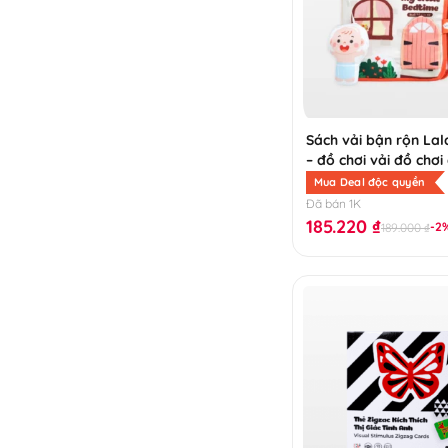
Sách vải bận rộn La
– đồ chơi vải đồ chơ
tác
Mua Deal độc quyền
Đã bán 1K
185.220
₫
-2
189.000
₫