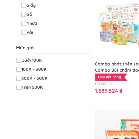
Giấy
Gỗ
Nhựa
Vải
Mức giá:
Dưới 100K
Combo phát triển so
100K - 300K
Combo Bút chấm đọc
Magic Pen + Bảng gấ
Tạm hết hàng
300K - 500K
Lala Magnet + Bảng
Đã bán 1K
Trên 500K
thông thái
1.689.524
₫