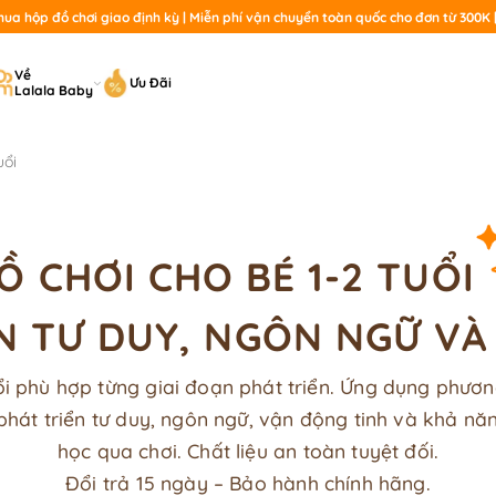
a hộp đồ chơi giao định kỳ | Miễn phí vận chuyển toàn quốc cho đơn từ 300K | 
T
Về
Ưu Đãi
Lalala Baby
ki
uổi
Ồ CHƠI CHO BÉ 1-2 TUỔI
N TƯ DUY, NGÔN NGỮ V
uổi phù hợp từng giai đoạn phát triển. Ứng dụng phươ
phát triển tư duy, ngôn ngữ, vận động tinh và khả n
học qua chơi. Chất liệu an toàn tuyệt đối.
Đổi trả 15 ngày – Bảo hành chính hãng.