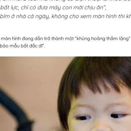
bất lực, chỉ có đưa máy con mới chịu ăn”,
bỉm ở nhà cả ngày, không cho xem màn hình thì kh
 màn hình đang dần trở thành một “khủng hoảng thầm lặng” củ
“bảo mẫu bất đắc dĩ”.