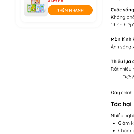
51.999
₫
Cuộc sống
THÊM NHANH
Không phải
“thỏa hiệp”
Màn hình 
Ánh sáng x
Thiếu lựa 
Rất nhiều 
“Khô
Đây chính 
Tác hại
Nhiều nghi
Giảm k
Chậm p