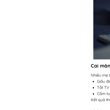
Cai màn
Nhiều mẹ t
Giấu đi
Tắt TV
Cấm tu
Kết quả th