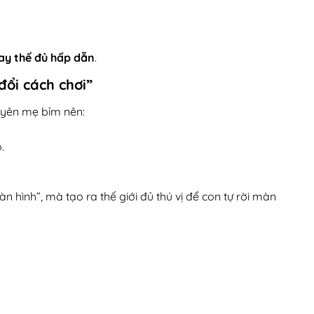
hay thế đủ hấp dẫn
.
đổi cách chơi”
huyên mẹ bỉm nên:
.
 hình”, mà tạo ra thế giới đủ thú vị để con tự rời màn