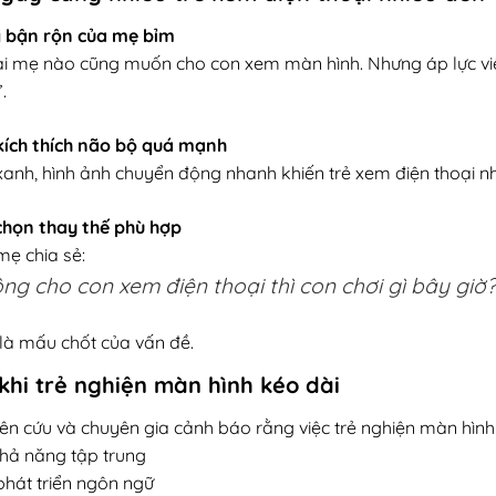
 bận rộn của mẹ bỉm
 mẹ nào cũng muốn cho con xem màn hình. Nhưng áp lực việc
.
kích thích não bộ quá mạnh
anh, hình ảnh chuyển động nhanh khiến trẻ xem điện thoại nhi
chọn thay thế phù hợp
mẹ chia sẻ:
ng cho con xem điện thoại thì con chơi gì bây giờ?
là mấu chốt của vấn đề.
 khi trẻ nghiện màn hình kéo dài
ên cứu và chuyên gia cảnh báo rằng việc trẻ nghiện màn hình 
hả năng tập trung
hát triển ngôn ngữ