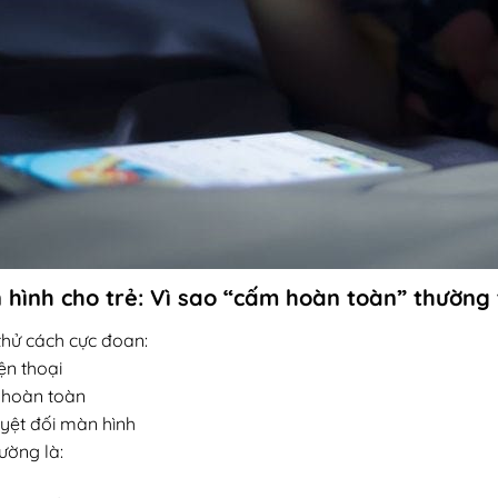
 hình cho trẻ: Vì sao “cấm hoàn toàn” thường 
hử cách cực đoan:
ện thoại
 hoàn toàn
yệt đối màn hình
ường là: