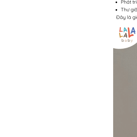
Phát tr
Thư giã
Đây là gi