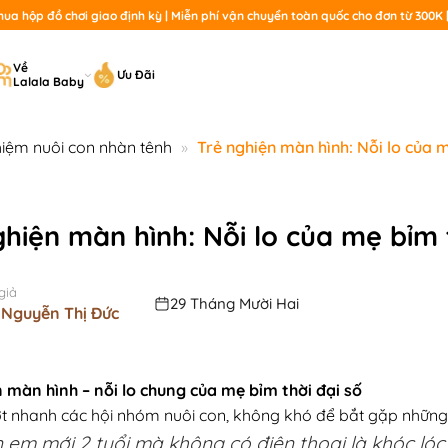
a hộp đồ chơi giao định kỳ | Miễn phí vận chuyển toàn quốc cho đơn từ 300K | 
T
Về
Ưu Đãi
Lalala Baby
ki
hiệm nuôi con nhàn tênh
»
Trẻ nghiện màn hình: Nỗi lo của m
ghiện màn hình: Nỗi lo của mẹ bỉm 
giả
29 Tháng Mười Hai
 Nguyễn Thị Đức
 màn hình – nỗi lo chung của mẹ bỉm thời đại số
ớt nhanh các hội nhóm nuôi con, không khó để bắt gặp nhữn
 em mới 2 tuổi mà không có điện thoại là khóc lóc”