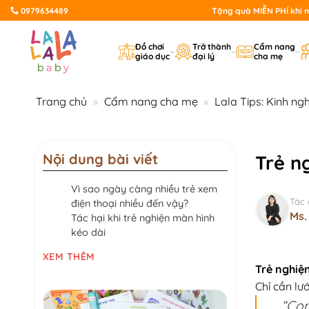
Bỏ
0979634489
Tặng quà MIỄN PHÍ khi mu
qua
nội
Đồ chơi
Trở thành
Cẩm nang
giáo dục
đại lý
cha mẹ
dung
Trang chủ
»
Cẩm nang cha mẹ
»
Lala Tips: Kinh ng
Nội dung bài viết
Trẻ n
Vì sao ngày càng nhiều trẻ xem
Tác 
điện thoại nhiều đến vậy?
Ms.
Tác hại khi trẻ nghiện màn hình
kéo dài
XEM THÊM
Trẻ nghiện
Chỉ cần lư
“Con