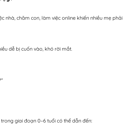
 nhà, chăm con, làm việc online khiến nhiều mẹ phải
ều dễ bị cuốn vào, khó rời mắt.
”
trong giai đoạn 0–6 tuổi có thể dẫn đến: