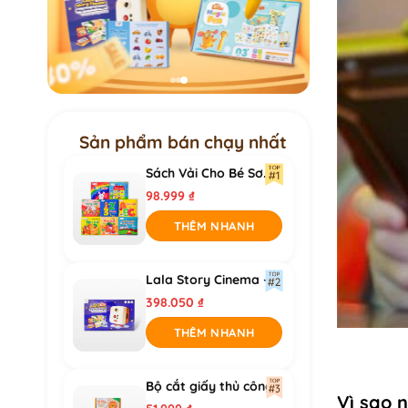
Sản phẩm bán chạy nhất
Sách Vải Cho Bé Sơ...
98.999
₫
THÊM NHANH
Lala Story Cinema –
Máy...
398.050
₫
THÊM NHANH
Bộ cắt giấy thủ công...
Vì sao 