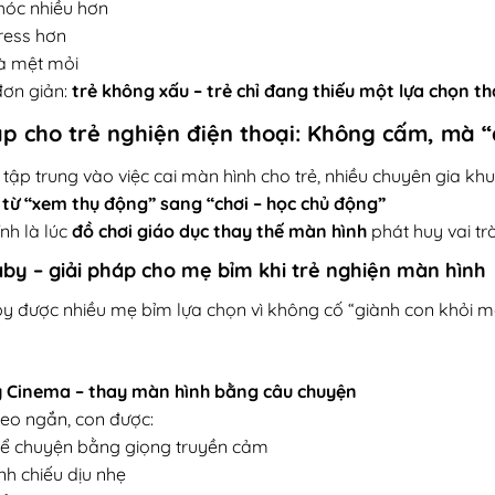
hóc nhiều hơn
ress hơn
à mệt mỏi
đơn giản:
trẻ không xấu – trẻ chỉ đang thiếu một lựa chọn t
áp cho trẻ nghiện điện thoại: Không cấm, mà “
ỉ tập trung vào việc cai màn hình cho trẻ, nhiều chuyên gia k
từ “xem thụ động” sang “chơi – học chủ động”
nh là lúc
đồ chơi giáo dục thay thế màn hình
phát huy vai trò
aby – giải pháp cho mẹ bỉm khi trẻ nghiện màn hình
y được nhiều mẹ bỉm lựa chọn vì không cố “giành con khỏi màn
y Cinema – thay màn hình bằng câu chuyện
deo ngắn, con được:
ể chuyện bằng giọng truyền cảm
h chiếu dịu nhẹ