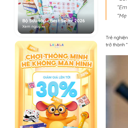
“Em 
“Mẹ 
Bộ Sưu tập - Best Seller 2026
Xem ngay »»
Trẻ nghiện
trở thành 