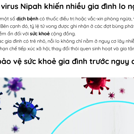
 virus Nipah khiến nhiều gia đình lo n
 một số
dịch bệnh
có thuốc điều trị hoặc vắc-xin phòng ngừa,
 Bên cạnh đó, tỷ lệ tử vong được ghi nhận ở các đợt bùng phá
iềm ẩn đối với
sức khoẻ
cộng đồng.
ác gia đình có trẻ nhỏ, nỗi lo không chỉ nằm ở nguy cơ lây n
hạn chế tiếp xúc xã hội, thay đổi thói quen sinh hoạt và gia tă
ảo vệ sức khoẻ gia đình trước nguy 