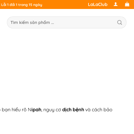
LaLaClub
Lỗi 1 đổi 1 trong 15 ngày
ìm
ếm:
p bạn hiểu rõ N
ipah
, nguy cơ
dịch bệnh
và cách bảo