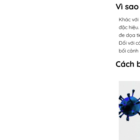
Vì sao
Khác với
đặc hiệu.
đe dọa t
Đối với c
bối cảnh 
Cách b