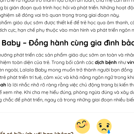
 bị gián đoạn quá trình học hỏi và phát triển. Những hoạt động
nghiệm sẽ đóng vai trò quan trọng trong giai đoạn này.
hẩm giáo dục sớm được thiết kế để trẻ học qua âm thanh, câu 
ích cực, hạn chế phụ thuộc vào màn hình và phát triển ngôn n
 Baby – Đồng hành cùng gia đình bảo
 hướng phát triển các sản phẩm giáo dục sớm an toàn và nhâ
ghiệm toàn diện của trẻ. Trong bối cảnh các
dịch bệnh
như
vir
ên ngoài, Lalala Baby mong muốn trở thành người bạn đồng h
trẻ phát triển trí tuệ, cảm xúc và khả năng ngôn ngữ trong kh
pah
là lời nhắc nhở rõ ràng rằng việc chủ động trang bị kiến t
ể xem nhẹ. Khi cha mẹ hiểu đúng, phòng ngừa đúng và xây dự
 chắc để phát triển, ngay cả trong những giai đoạn nhiều biế