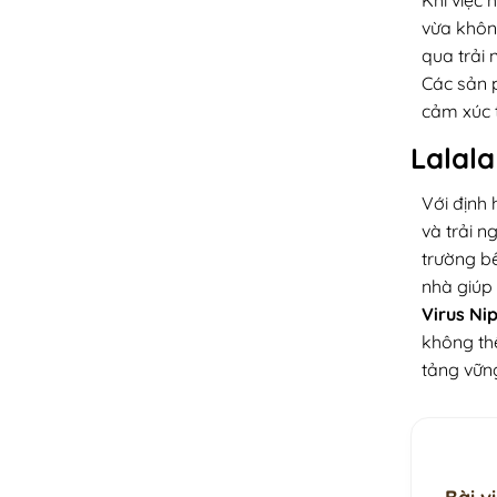
vừa không
qua trải 
Các sản p
cảm xúc t
Lalala
Với định
và trải n
trường b
nhà giúp 
Virus Ni
không th
tảng vững