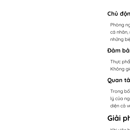
Chủ độn
Phòng ng
cá nhân,
những bi
Đảm bảo
Thực phẩ
Không gia
Quan tâ
Trong bối
lý của ng
diện cả v
Giải p
Khi việc 