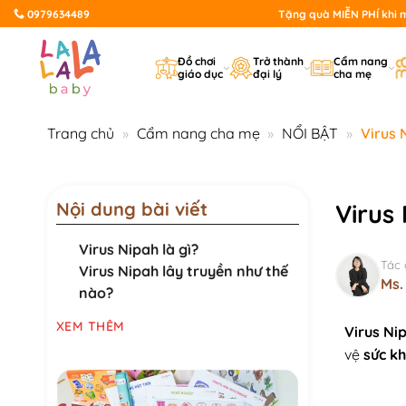
Bỏ
0979634489
Tặng quà MIỄN PHÍ khi mu
qua
nội
Đồ chơi
Trở thành
Cẩm nang
giáo dục
đại lý
cha mẹ
dung
Trang chủ
»
Cẩm nang cha mẹ
»
NỔI BẬT
»
Virus 
Nội dung bài viết
Virus
Virus Nipah là gì?
Tác 
Virus Nipah lây truyền như thế
Ms.
nào?
XEM THÊM
Virus Ni
vệ
sức k