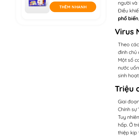
người và 
THÊM NHANH
Điều khi
phổ biến
Virus 
Theo các 
đình chủ
Một số c
nước uống
sinh hoạt
Triệu 
Giai đoạ
Chính sự 
Tuy nhiên
hấp. Ở tr
thiệp kịp