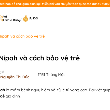
a hộp đồ chơi giao định kỳ | Miễn phí vận chuyển toàn quốc cho đơn từ 300K | 
T
Về
Ưu Đãi
Lalala Baby
ki
Nipah và cách bảo vệ trẻ
 Nipah và cách bảo vệ trẻ
giả
31 Tháng Một
 Nguyễn Thị Đức
pah
là mầm bệnh nguy hiểm với tỷ lệ tử vong cao. Bài viết giú
hoẻ
gia đình.