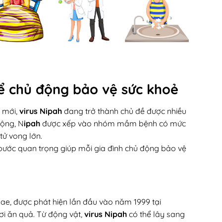
để chủ động bảo vệ sức khoẻ
 mới,
virus Nipah
đang trở thành chủ đề được nhiều
rộng, N
ipah
được xếp vào nhóm mầm bệnh có mức
tử vong lớn.
 bước quan trọng giúp mỗi gia đình chủ động bảo vệ
dae, được phát hiện lần đầu vào năm 1999 tại
dơi ăn quả. Từ động vật,
virus Nipah
có thể lây sang