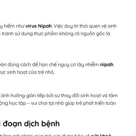
y hiểm như
virus Nipah
. Việc duy trì thói quen vệ sinh
và tránh sử dụng thực phẩm không rõ nguồn gốc là
uản đúng cách để hạn chế nguy cơ lây nhiễm
nipah
.
ực sinh hoạt của trẻ nhỏ.
ị ảnh hưởng gián tiếp bởi sự thay đổi sinh hoạt và tâm
ộng học tập – vui chơi tại nhà giúp trẻ phát triển toàn
ai đoạn dịch bệnh
 những giải pháp giúp trẻ vừa được bảo vệ
sức khoẻ
,