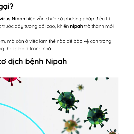
gại?
virus Nipah
hiện vẫn chưa có phương pháp điều trị
t trước đây tương đối cao, khiến
nipah
trở thành mối
hiễm, mà còn ở việc làm thế nào để bảo vệ con trong
ng thời gian ở trong nhà.
cơ dịch bệnh Nipah