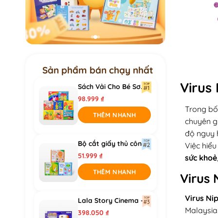
Sản phẩm bán chạy nhất
Virus
Sách Vải Cho Bé Sơ...
98.999
₫
Trong bối
THÊM NHANH
chuyên g
độ nguy h
Bộ cắt giấy thủ công...
Việc hiể
51.999
₫
sức khoẻ
THÊM NHANH
Virus 
Virus Ni
Lala Story Cinema –
Máy...
Malaysia.
398.050
₫