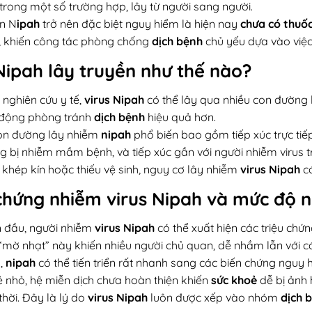
trong một số trường hợp, lây từ người sang người.
ến N
ipah
trở nên đặc biệt nguy hiểm là hiện nay
chưa có thuốc
, khiến công tác phòng chống
dịch bệnh
chủ yếu dựa vào việ
Nipah lây truyền như thế nào?
nghiên cứu y tế,
virus Nipah
có thể lây qua nhiều con đường k
 động phòng tránh
dịch bệnh
hiệu quả hơn.
on đường lây nhiễm
nipah
phổ biến bao gồm tiếp xúc trực tiế
 bị nhiễm mầm bệnh, và tiếp xúc gần với người nhiễm virus t
 khép kín hoặc thiếu vệ sinh, nguy cơ lây nhiễm
virus Nipah
có
chứng nhiễm virus Nipah và mức độ 
n đầu, người nhiễm
virus Nipah
có thể xuất hiện các triệu chứ
“mờ nhạt” này khiến nhiều người chủ quan, dễ nhầm lẫn với c
,
nipah
có thể tiến triển rất nhanh sang các biến chứng nguy h
ẻ nhỏ, hệ miễn dịch chưa hoàn thiện khiến
sức khoẻ
dễ bị ảnh 
 thời. Đây là lý do
virus Nipah
luôn được xếp vào nhóm
dịch 