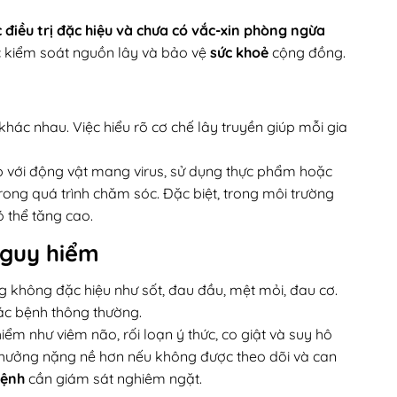
 điều trị đặc hiệu và chưa có vắc-xin phòng ngừa
c kiểm soát nguồn lây và bảo vệ
sức khoẻ
cộng đồng.
hác nhau. Việc hiểu rõ cơ chế lây truyền giúp mỗi gia
p với động vật mang virus, sử dụng thực phẩm hoặc
rong quá trình chăm sóc. Đặc biệt, trong môi trường
 thể tăng cao.
nguy hiểm
ng không đặc hiệu như sốt, đau đầu, mệt mỏi, đau cơ.
ác bệnh thông thường.
iểm như viêm não, rối loạn ý thức, co giật và suy hô
hưởng nặng nề hơn nếu không được theo dõi và can
bệnh
cần giám sát nghiêm ngặt.