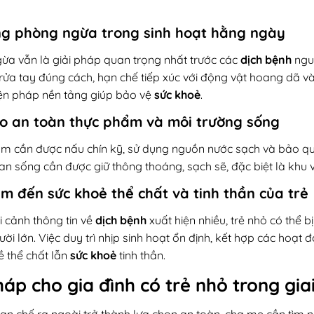
g phòng ngừa trong sinh hoạt hằng ngày
ừa vẫn là giải pháp quan trọng nhất trước các
dịch bệnh
ngu
 rửa tay đúng cách, hạn chế tiếp xúc với động vật hoang dã 
ện pháp nền tảng giúp bảo vệ
sức khoẻ
.
 an toàn thực phẩm và môi trường sống
m cần được nấu chín kỹ, sử dụng nguồn nước sạch và bảo q
n sống cần được giữ thông thoáng, sạch sẽ, đặc biệt là khu v
m đến sức khoẻ thể chất và tinh thần của trẻ
 cảnh thông tin về
dịch bệnh
xuất hiện nhiều, trẻ nhỏ có thể b
ười lớn. Việc duy trì nhịp sinh hoạt ổn định, kết hợp các hoạt đ
ề thể chất lẫn
sức khoẻ
tinh thần.
háp cho gia đình có trẻ nhỏ trong gi
hạn chế ra ngoài trở thành lựa chọn an toàn, cha mẹ cần tìm