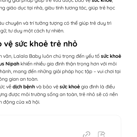
 giáo dục tại nhà, giàu tính tương tác, giúp trẻ học
chuyện và trí tưởng tượng có thể giúp trẻ duy trì
gữ, tư duy một cách tự nhiên.
 vệ sức khoẻ trẻ nhỏ
n văn,
Lalala Baby
luôn chú trọng đến yếu tố
sức khoẻ
us Nipah
khiến nhiều gia đình thận trọng hơn với môi
ành, mang đến những giải pháp học tập – vui chơi tại
ông gian an toàn.
hức về
dịch bệnh
và bảo vệ
sức khoẻ
gia đình là điều
ng được môi trường sống an toàn, trẻ nhỏ sẽ có nền
n động của xã hội.