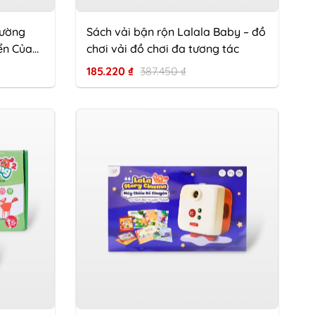
Tường
Sách vải bận rộn Lalala Baby – đồ
ển Của
chơi vải đồ chơi đa tương tác
185.220
₫
387.450
₫