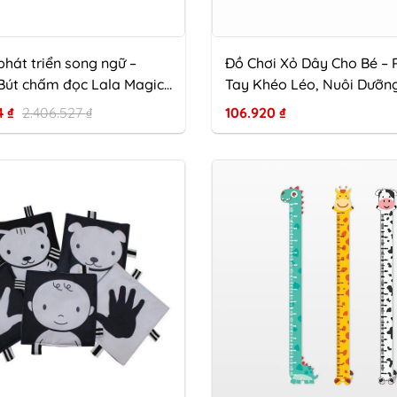
hát triển song ngữ –
Đồ Chơi Xỏ Dây Cho Bé – 
út chấm đọc Lala Magic
Tay Khéo Léo, Nuôi Dưỡn
ảng gấp Plus Lala Magnet
Từ Những Trò Chơi Đơn Gi
4
₫
2.406.527
₫
106.920
₫
gấp thông thái