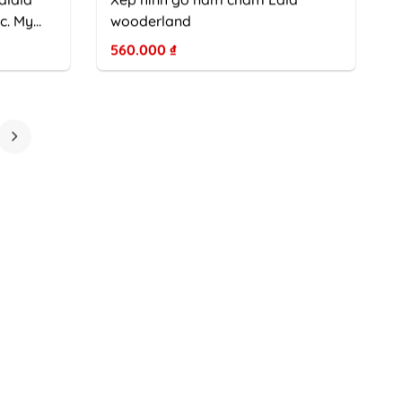
c. My
wooderland
560.000
₫