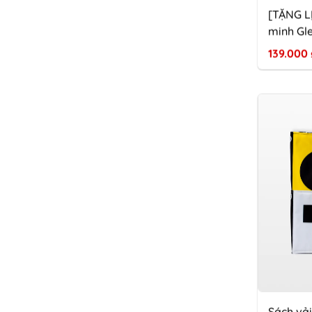
[TẶNG L
minh Gl
139.000
Sách vả