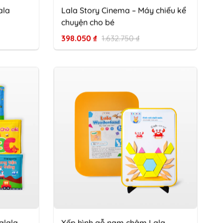
ala
Lala Story Cinema – Máy chiếu kể
chuyện cho bé
398.050
₫
1.632.750
₫
alala
Xếp hình gỗ nam châm Lala