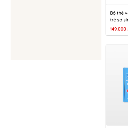
Bộ thẻ vả
trẻ sơ s
149.000