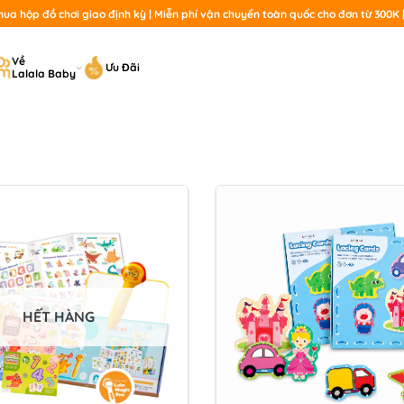
a hộp đồ chơi giao định kỳ | Miễn phí vận chuyển toàn quốc cho đơn từ 300K | 
T
Về
Ưu Đãi
Lalala Baby
ki
HẾT HÀNG