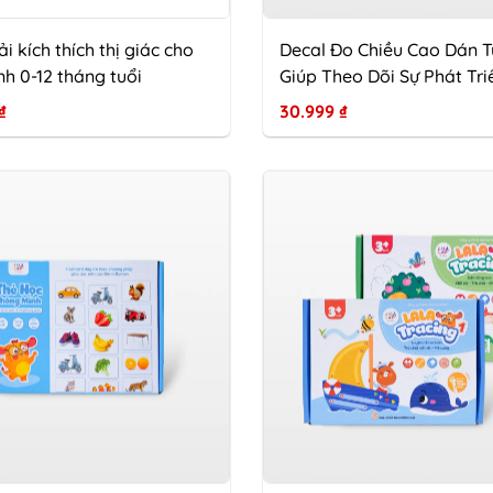
i kích thích thị giác cho
Decal Đo Chiều Cao Dán 
inh 0-12 tháng tuổi
Giúp Theo Dõi Sự Phát Tri
Bé
₫
30.999
₫