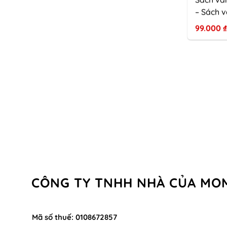
– Sách v
động mắ
99.000
₫
CÔNG TY TNHH NHÀ CỦA MO
Mã số thuế: 0108672857