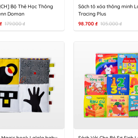
ỊCH] Bộ Thẻ Học Thông
Sách tô xóa thông minh L
enn Doman
Tracing Plus
₫
179.000
₫
98.700
₫
105.000
₫
i Magic book Lalala baby
Sách Vải Cho Bé Sơ Sinh L