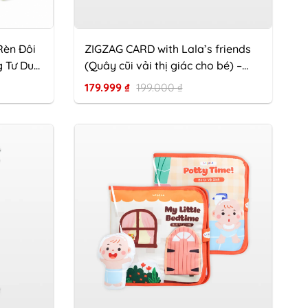
Rèn Đôi
ZIGZAG CARD with Lala’s friends
g Tư Duy
(Quây cũi vải thị giác cho bé) –
ản
Kích Thích Giác Quan Từ Những
179.999
₫
199.000
₫
Tháng Đầu Đời