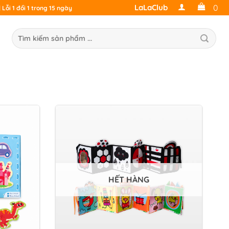
0
LaLaClub
Lỗi 1 đổi 1 trong 15 ngày
ìm
ếm:
HẾT HÀNG