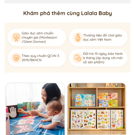
Khám phá thêm cùng Lalala Baby
Giáo dục sớm chuẩn
Thương hiệu đồ chơi giáo
chuyên gia (Montessori
dục sớm Việt Nam
/Glenn Doman)
Đổi trả 15 ngày, bảo hành
Theo quy chuẩn QCVN 3:
6 tháng (áp dụng với một
2019/BKHCN
số sản phẩm)