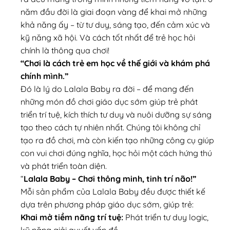
năm đầu đời là giai đoạn vàng để khai mở những
khả năng ấy – từ tư duy, sáng tạo, đến cảm xúc và
kỹ năng xã hội. Và cách tốt nhất để trẻ học hỏi
chính là thông qua chơi!
“Chơi là cách trẻ em học về thế giới và khám phá
chính mình.”
Đó là lý do Lalala Baby ra đời – để mang đến
những món đồ chơi giáo dục sớm giúp trẻ phát
triển trí tuệ, kích thích tư duy và nuôi dưỡng sự sáng
tạo theo cách tự nhiên nhất. Chúng tôi không chỉ
tạo ra đồ chơi, mà còn kiến tạo những công cụ giúp
con vui chơi đúng nghĩa, học hỏi một cách hứng thú
và phát triển toàn diện.
“
Lalala Baby – Chơi thông minh, tinh trí não!”
Mỗi sản phẩm của Lalala Baby đều được thiết kế
dựa trên phương pháp giáo dục sớm, giúp trẻ:
Khai mở tiềm năng trí tuệ:
Phát triển tư duy logic,