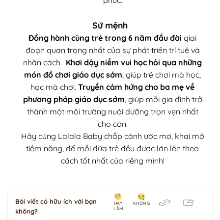
Sứ mệnh
Đồng hành cùng trẻ trong 6 năm đầu đời
giai
đoạn quan trọng nhất của sự phát triển trí tuệ và
nhân cách.
Khơi dậy niềm vui học hỏi qua những
món đồ chơi giáo dục sớm
, giúp trẻ chơi mà học,
học mà chơi.
Truyền cảm hứng cho ba mẹ về
phương pháp giáo dục sớm
, giúp mỗi gia đình trở
thành một môi trường nuôi dưỡng trọn vẹn nhất
cho con.
Hãy cùng Lalala Baby chắp cánh ước mơ, khai mở
tiềm năng, để mỗi đứa trẻ đều được lớn lên theo
cách tốt nhất của riêng mình!
Bài viết có hữu ích với bạn
HAY
KHÔNG
LẮM
không?