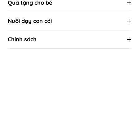
Quà tặng cho bé
Đồ chơi theo tuổi
Combo ưu đãi
Đồ chơi theo kỹ năng
Nuôi dạy con cái
Quà tặng sinh nhật
Đồ chơi theo phương pháp giáo dục sớm
Kiến thức nuôi con khoa học
Quà tặng thôi nôi
Chính sách
Kiến thức khoa học về sự phát triển của trẻ
Quà tặng đầy tháng
Liên hệ
Tự làm đồ chơi
Quà tặng Tết thiếu nhi 1/6
Hướng dẫn mua hàng
Quà tặng Trung thu
Chính sách bảo hành & Đổi trả
Quà tặng Giáng sinh - Noel
Thanh toán
Bảo mật