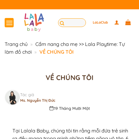
Bỏ
T
qua
nội
Tìm
LaLaClub
dung
kiếm:
Trang chủ
»
Cẩm nang cha mẹ >> Lala Playtime: Tự
làm đồ chơi
»
VỀ CHÚNG TÔI
VỀ CHÚNG TÔI
Tác giả
Ms. Nguyễn Thị Đức
19 Tháng Mười Một
Tại Lalala Baby, chúng tôi tin rằng mỗi đứa trẻ sinh
ra đều mang trong mình những tiềm năng vô tận. 6