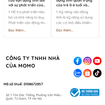
của vận động tinh đối
động tinh quan trọng
với sự phát triển của
của trẻ 0-6 tuổi và
trẻ 0–6 tuổi
cách rèn luyện hiệu
1. Hỗ trợ phát triển não
1. Kỹ năng vận động
quả
bộ và khả năng tư duy
tinh là kỹ năng sử dụng
Phát triển vận động tinh
các cơ nhỏ điều khiển
không chỉ giúp đôi tay
bàn tay và ngón tay Kỹ
Đọc thêm...
Đọc thêm...
của trẻ......
năng vận......
CÔNG TY TNHH NHÀ
CỦA MOMO
Mã số thuế: 0108672857
Số 7 Tôn Đức Thắng, Phường Văn Miếu -
Quốc Tử Giám, TP Hà Nội