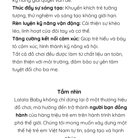
kỹ năng giải quyết vấn đề.
Thúc đẩy sự sáng tạo:
Khuyến khích trẻ tưởng
tượng, thử nghiệm và sáng tạo không giới hạn.
Rèn luyện kỹ năng vận động:
Cải thiện sự khéo
léo, linh hoạt của đôi tay và cơ thể.
Tăng cường kết nối cảm xúc:
Giúp trẻ hiểu và bày
tỏ cảm xúc, hình thành kỹ năng xã hội.
Tất cả đồ chơi đều được làm từ chất liệu an toàn,
thân thiện với môi trường, đảm bảo sự yên tâm
tuyệt đối cho ba mẹ.
Tầm nhìn
Lalala Baby không chỉ dừng lại ở một thương hiệu
đồ chơi, mà hướng đến trở thành
người bạn đồng
hành
của hàng triệu trẻ em trên hành trình khám
phá thế giới. Chúng tôi mong muốn xây dựng một
thế hệ trẻ em Việt Nam tự tin, sáng tạo và hạnh
phúc.