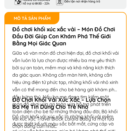
MÔ TẢ SẢN PHẨM
Đồ chơi khối xúc xắc vải – Món Đồ Chơi
Đầu Đời Giúp Con Khám Phá Thế Giới
Bằng Mọi Giác Quan
Giữa vô vàn món đồ chơi hiện đại, đồ chơi khối vải
vẫn luôn là lựa chọn được nhiều ba mẹ yêu thích
bởi sự an toàn, mềm mại và khả năng kích thích
đa giác quan. Không cần màn hình, không cần
hiệu ứng điện tử phức tạp, những khối vải nhỏ xinh
vẫn có thể mang đến cho bé hàng giờ khám phá
đầy hứng thú. Nếu ba mẹ đang tìm kiếm một
Đồ Chơi Khối Vải Xúc Xắc – Lựa Chọn
món đồ chơi vừa an toàn vừa hỗ trợ phát triển
Ba Mẹ Tin Dùng Cho Trẻ Nhỏ
toàn diện cho bé từ những tháng đầu đời, Bộ khối
Đồ chơi khối vải xúc xắc là những khối vải mềm
vải xúc xắc Travel Block Lalala Baby là một lựa
được thiết kế với màu sắc bắt mắt, cứng cáp và
chọn đáng cân nhắc.