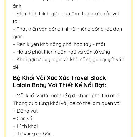
ảnh
– Kích thích thính giác qua âm thanh xúc xắc vui
tai
– Phát triển vận động tinh từ những động tác đơn
giản
– Rèn luyện khả năng phối hợp tay – mắt
– Hỗ trợ phát triển ngôn ngữ và vốn từ vựng
– Khơi gợi tư duy logic và khả năng giải quyết vấn
đề
Bộ Khối Vải Xúc Xắc Travel Block
Lalala Baby Với Thiết Kế Nổi Bật:
– Mỗi khối vải là một thế giới khám phá thu nhỏ
Thông qua từng khối vải, bé có thể làm quen với:
+ Động vật.
+ Con số.
+ Hình khối.
+ Từ vựng cơ bản.