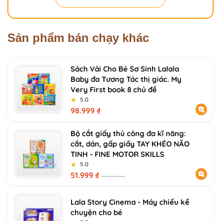
Sản phẩm bán chạy khác
Sách Vải Cho Bé Sơ Sinh Lalala
Baby đa Tương Tác thị giác. My
Very First book 8 chủ đề
★
★
5.0
98.999
₫
Bộ cắt giấy thủ công đa kĩ năng:
cắt, dán, gấp giấy TAY KHÉO NÃO
TINH - FINE MOTOR SKILLS
★
★
5.0
51.999
₫
196.350
₫
Lala Story Cinema - Máy chiếu kể
chuyện cho bé