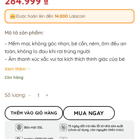
284.999
₫
Được hoàn lên đến
14.000
Lalacoin
Mô tả sản phẩm:
– Mềm mại, không góc nhọn, bé cắn, ném, ôm đều an
toàn, không lo đau khi rơi trúng người
– Âm thanh xúc xắc vui tai kích thích thính giác của bé
– Song ngữ Anh – Việt
Xem thêm
– Nội dung đơn giản, dễ hiểu, chủ đề gần gũi, phù hợp với
Còn hàng
bé từ sơ sinh
Số lượng:
MUA NGAY
THÊM VÀO GIỎ HÀNG