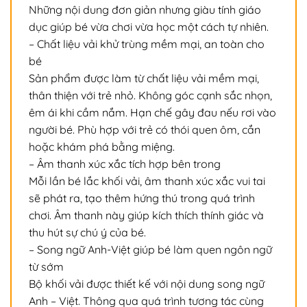
Những nội dung đơn giản nhưng giàu tính giáo
dục giúp bé vừa chơi vừa học một cách tự nhiên.
– Chất liệu vải khử trùng mềm mại, an toàn cho
bé
Sản phẩm được làm từ chất liệu vải mềm mại,
thân thiện với trẻ nhỏ. Không góc cạnh sắc nhọn,
êm ái khi cầm nắm. Hạn chế gây đau nếu rơi vào
người bé. Phù hợp với trẻ có thói quen ôm, cắn
hoặc khám phá bằng miệng.
– Âm thanh xúc xắc tích hợp bên trong
Mỗi lần bé lắc khối vải, âm thanh xúc xắc vui tai
sẽ phát ra, tạo thêm hứng thú trong quá trình
chơi. Âm thanh này giúp kích thích thính giác và
thu hút sự chú ý của bé.
– Song ngữ Anh-Việt giúp bé làm quen ngôn ngữ
từ sớm
Bộ khối vải được thiết kế với nội dung song ngữ
Anh – Việt. Thông qua quá trình tương tác cùng