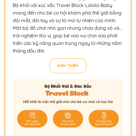
Bộ khối vải xúc xắc Travel Block Lalala Baby
mang đến cho bé cơ hội khám phá thế giới bằng
đôi mắt, đôi tay và sự tò mò tự nhiên của mình.
Một bộ đồ chơi nhỏ gọn nhưng chứa đựng vô vàn
trải nghiệm thú vị, giúp bé vừa vui chơi vừa phát
triển các kỹ năng quan trọng ngay từ những năm
tháng đầu đời.
XEM THÊM