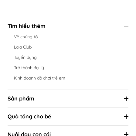
Tìm hiểu thêm
Về chúng tôi
Lala Club
Tuyển dụng
Trở thành đại lý
Kinh doanh đồ chơi trẻ em
Sản phẩm
Hộp đồ chơi định kỳ theo cột mốc phát triển
Quà tặng cho bé
Đồ chơi theo tuổi
Combo ưu đãi
Đồ chơi theo kỹ năng
Nuôi dạy con cái