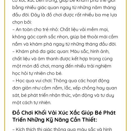
có xúc xắc bên trong, giúp bé khám phá thế giới
bằng nhiều giác quan ngay từ những năm tháng
đầu đời. Đây là đồ chơi được rất nhiều ba mẹ lựa
chọn bởi:
– An toàn cho trẻ nhỏ: Chất liệu vải mềm mại,
không góc cạnh sắc nhọn, giúp bé thoải mái cầm
nắm và khám phá ngay từ những tháng đầu đời.
– Khám phá đa giác quan: Màu sắc, hình ảnh,
chất liệu và âm thanh được kết hợp trong cùng
một món đồ chơi, mang đến nhiều trải nghiệm
học hỏi tự nhiên cho bé.
– Học qua vui chơi: Thông qua các hoạt động
đơn giản như cầm nắm, lắc, xếp chồng hay quan
sát, bé phát triển nhận thức, vận động và tư duy
một cách tự nhiên.
Đồ Chơi Khối Vải Xúc Xắc Giúp Bé Phát
Triển Những Kỹ Năng Cần Thiết:
– Kích thích thị giác thông qua màu sắc và hình