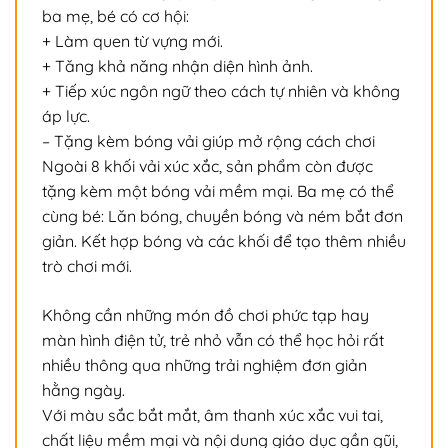
ba mẹ, bé có cơ hội:
+ Làm quen từ vựng mới.
+ Tăng khả năng nhận diện hình ảnh.
+ Tiếp xúc ngôn ngữ theo cách tự nhiên và không
áp lực.
– Tặng kèm bóng vải giúp mở rộng cách chơi
Ngoài 8 khối vải xúc xắc, sản phẩm còn được
tặng kèm một bóng vải mềm mại. Ba mẹ có thể
cùng bé: Lăn bóng, chuyền bóng và ném bắt đơn
giản. Kết hợp bóng và các khối để tạo thêm nhiều
trò chơi mới.
Không cần những món đồ chơi phức tạp hay
màn hình điện tử, trẻ nhỏ vẫn có thể học hỏi rất
nhiều thông qua những trải nghiệm đơn giản
hằng ngày.
Với màu sắc bắt mắt, âm thanh xúc xắc vui tai,
chất liệu mềm mại và nội dung giáo dục gần gũi,