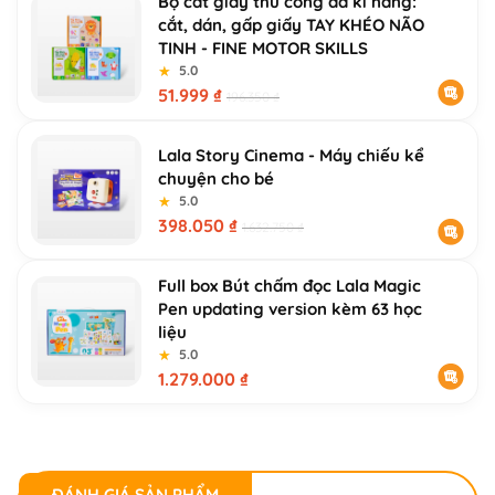
Bộ cắt giấy thủ công đa kĩ năng:
cắt, dán, gấp giấy TAY KHÉO NÃO
TINH - FINE MOTOR SKILLS
★
★
5.0
51.999
₫
196.350
₫
Lala Story Cinema - Máy chiếu kể
chuyện cho bé
★
★
5.0
398.050
₫
1.632.750
₫
Full box Bút chấm đọc Lala Magic
Pen updating version kèm 63 học
liệu
★
★
5.0
1.279.000
₫
ĐÁNH GIÁ SẢN PHẨM