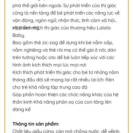
phá thế giới bên ngoài. Sự phát triển của thị giác
cũng là nền tảng để bé phát triển các năng lực về
vận động, ngôn ngữ, nhận thức, tình cảm xã hội
và thẩm mỹ.
Hộp kích thích thị giác của thương hiệu Lalala
Baby.
Bao gồm thẻ zic-zag để dựng khi bé nằm sấp,
nằm nghiêng và thẻ rời mẹ có thể gài ở nôi, dán
trên tường hoặc oto để bé luôn tiếp xúc với các
hình ảnh kích thích mọi lúc mọi nơi
Kích thích phát triển thị giác cho bé từ những năm
tháng đầu đời sẽ mang lại rất nhiều lợi ích: Rèn
cho trẻ khả năng tập trung cao độ
Góp phần hoàn thiện các chức năng khác của hệ
thần kinh Khả năng phản xạ của con tăng lên
đáng kể
Thông tin sản phẩm:
Chất liệu giấy cứng, cán mờ chống nước, dễ vếinh,