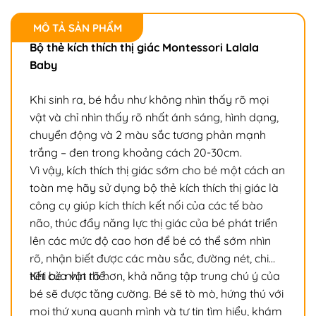
MÔ TẢ SẢN PHẨM
Bộ thẻ kích thích thị giác Montessori Lalala
Baby
Khi sinh ra, bé hầu như không nhìn thấy rõ mọi
vật và chỉ nhìn thấy rõ nhất ánh sáng, hình dạng,
chuyển động và 2 màu sắc tương phản mạnh
trắng – đen trong khoảng cách 20-30cm.
Vì vậy, kích thích thị giác sớm cho bé một cách an
toàn mẹ hãy sử dụng bộ thẻ kích thích thị giác là
công cụ giúp kích thích kết nối của các tế bào
não, thúc đẩy năng lực thị giác của bé phát triển
lên các mức độ cao hơn để bé có thể sớm nhìn
rõ, nhận biết được các màu sắc, đường nét, chi
tiết của vật thể.
Khi bé nhìn rõ hơn, khả năng tập trung chú ý của
bé sẽ được tăng cường. Bé sẽ tò mò, hứng thú với
mọi thứ xung quanh mình và tự tin tìm hiểu, khám