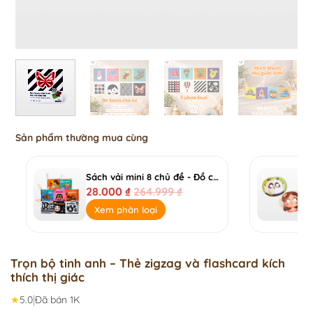
Sản phẩm thường mua cùng
Sách vải mini 8 chủ đề - Đồ chơi giáo dục đầu đời kích thích đa giác quan
28.000
₫
264.999
₫
Xem phân loại
Trọn bộ tinh anh – Thẻ zigzag và flashcard kích
thích thị giác
|
★
5.0
Đã bán 1K