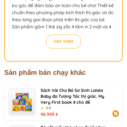
bo góc để đảm bảo an toàn cho bé chơi Thiết kế
chuẩn theo phương pháp kích thích thị giác và đủ
theo từng giai đoạn phát triển thị giác của bé
Sản phẩm gồm 1 thẻ zig zắc 4 tấm in 2 mặt và 4
thẻ flashcards in 2 mặt
Phân loại:
XEM THÊM
[SET 1] KHỞI ĐỘNG
[SET 2] TĂNG TỐC
[SET 3] VỀ ĐÍCH [TRỌN BỘ] TINH ANH: 3 thẻ zig
zắc 4 tấm in 2 mặt và 12 thẻ flashcards in 2 mặt
Sản phẩm bán chạy khác
Kích thước sản phẩm: 20*20*2cm
Xuất xứ: Việt Nam
Sách Vải Cho Bé Sơ Sinh Lalala
Baby đa Tương Tác thị giác. My
Very First book 8 chủ đề
★
★
5.0
98.999
₫