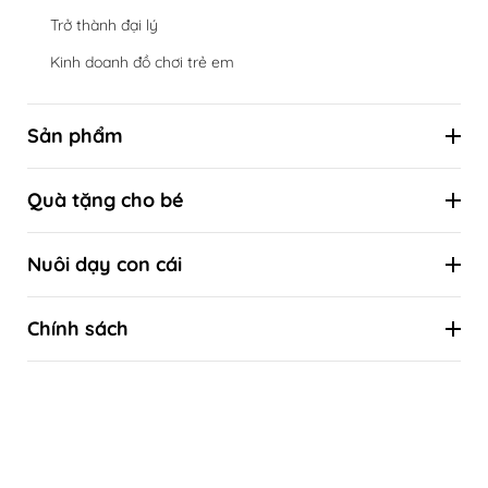
Trở thành đại lý
Kinh doanh đồ chơi trẻ em
Sản phẩm
Hộp đồ chơi định kỳ theo cột mốc phát triển
Quà tặng cho bé
Đồ chơi theo tuổi
Combo ưu đãi
Đồ chơi theo kỹ năng
Nuôi dạy con cái
Quà tặng sinh nhật
Đồ chơi theo phương pháp giáo dục sớm
Kiến thức nuôi con khoa học
Quà tặng thôi nôi
Chính sách
Kiến thức khoa học về sự phát triển của trẻ
Quà tặng đầy tháng
Liên hệ
Tự làm đồ chơi
Quà tặng Tết thiếu nhi 1/6
Hướng dẫn mua hàng
Quà tặng Trung thu
Chính sách bảo hành & Đổi trả
Quà tặng Giáng sinh - Noel
Thanh toán