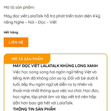
Mô tả sản phẩm:
Máy đọc viết LalaTalk hỗ trợ phát triển toàn diện 4 kỹ
năng Nghe – Nói – Đọc – Viết
Hết hàng
LIÊN HỆ
MÔ TẢ SẢN PHẨM
MÁY ĐỌC VIẾT LALATALK KHỦNG LONG XANH
Việc học song song hai ngôn ngữ tiếng Việt và
tiếng Anh đã không còn xa lạ. Đối với bé dưới 6
tuổi, tiếp thu ngôn ngữ sẽ diễn ra tự nhiên và
thoải mái nhất thông qua việc vui chơi. Học đọc,
học nghe, tập phát âm và tập viết trở nên hấp
dẫn hơn bao giờ hết với LalaTalk.
THÔNG TIN SẢN PHẨM