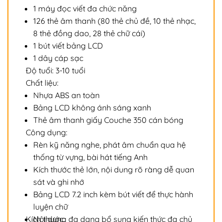
1 máy đọc viết đa chức năng
126 thẻ âm thanh (80 thẻ chủ đề, 10 thẻ nhạc,
8 thẻ đồng dao, 28 thẻ chữ cái)
1 bút viết bảng LCD
1 dây cáp sạc
Độ tuổi: 3-10 tuổi
Chất liệu:
Nhựa ABS an toàn
Bảng LCD không ánh sáng xanh
Thẻ âm thanh giấy Couche 350 cán bóng
Công dụng:
Rèn kỹ năng nghe, phát âm chuẩn qua hệ
thống từ vựng, bài hát tiếng Anh
Kích thước thẻ lớn, nội dung rõ ràng dễ quan
sát và ghi nhớ
Bảng LCD 7.2 inch kèm bút viết để thực hành
luyện chữ
Kích thước:
Nội dung đa dạng bổ sung kiến thức đa chủ