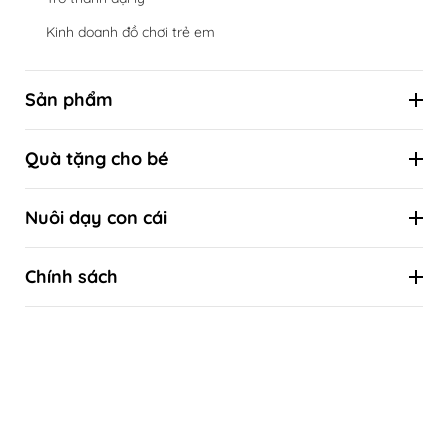
Kinh doanh đồ chơi trẻ em
Sản phẩm
Hộp đồ chơi định kỳ theo cột mốc phát triển
Quà tặng cho bé
Đồ chơi theo tuổi
Combo ưu đãi
Đồ chơi theo kỹ năng
Nuôi dạy con cái
Quà tặng sinh nhật
Đồ chơi theo phương pháp giáo dục sớm
Kiến thức nuôi con khoa học
Quà tặng thôi nôi
Chính sách
Kiến thức khoa học về sự phát triển của trẻ
Quà tặng đầy tháng
Liên hệ
Tự làm đồ chơi
Quà tặng Tết thiếu nhi 1/6
Hướng dẫn mua hàng
Quà tặng Trung thu
Chính sách bảo hành & Đổi trả
Quà tặng Giáng sinh - Noel
Thanh toán
Bảo mật