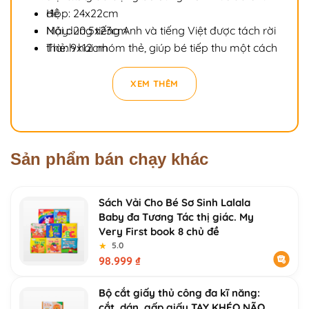
đề
Hộp: 24x22cm
Nội dung tiếng Anh và tiếng Việt được tách rời
Máy: 20.5x23cm
thành hai nhóm thẻ, giúp bé tiếp thu một cách
Thẻ: 9x12cm
tự nhiên
Phù hợp cho bé chơi độc lập hoặc chơi cùng
XEM THÊM
ba mẹ
Sản phẩm bán chạy khác
Sách Vải Cho Bé Sơ Sinh Lalala
Baby đa Tương Tác thị giác. My
Very First book 8 chủ đề
★
★
5.0
98.999
₫
Bộ cắt giấy thủ công đa kĩ năng:
cắt, dán, gấp giấy TAY KHÉO NÃO