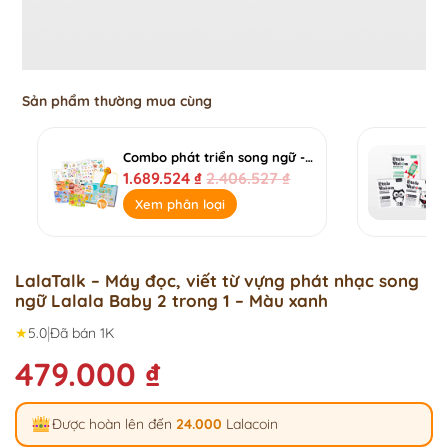
Sản phẩm thường mua cùng
Combo phát triển song ngữ - Combo Bút chấm đọc Lala Magic Pen + Bảng gấp Plus Lala Magnet + Bảng gấp thông thái
1.689.524
₫
2.406.527
₫
Xem phân loại
LalaTalk – Máy đọc, viết từ vựng phát nhạc song
ngữ Lalala Baby 2 trong 1 – Màu xanh
|
★
5.0
Đã bán 1K
479.000
₫
Được hoàn lên đến
24.000
Lalacoin