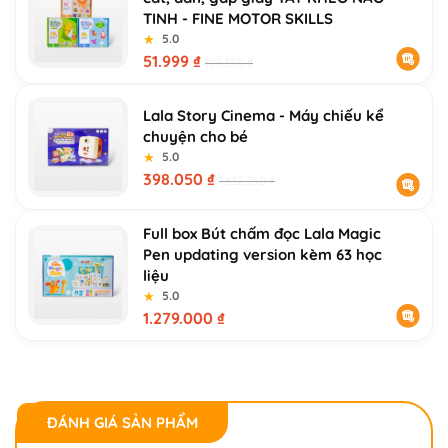
TINH - FINE MOTOR SKILLS
★
★
5.0
51.999
₫
196.350
₫
Lala Story Cinema - Máy chiếu kể
chuyện cho bé
★
★
5.0
398.050
₫
1.632.750
₫
Full box Bút chấm đọc Lala Magic
Pen updating version kèm 63 học
liệu
★
★
5.0
1.279.000
₫
ĐÁNH GIÁ SẢN PHẨM