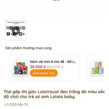
Sản phẩm thường mua cùng
Sách vải mini 8 chủ đề - Đồ chơi giáo dục đầu đời kích thích đa giác quan
28.000
₫
264.999
₫
Xem phân loại
Thẻ gấp thị giác LalaVisual đen trắng đỏ màu sắc
đồ chơi cho trẻ sơ sinh Lalala baby
|
★
5.0
Đã bán 1K