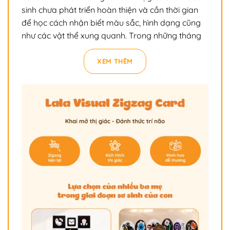
sinh chưa phát triển hoàn thiện và cần thời gian
để học cách nhận biết màu sắc, hình dạng cũng
như các vật thể xung quanh. Trong những tháng
đầu đời, mỗi hình ảnh bé quan sát được đều góp
phần tạo nên những kết nối thần kinh quan trọng
XEM THÊM
trong não bộ. Đây cũng là lý do vì sao các hoạt
động kích thích thị giác phù hợp với từng giai
đoạn phát triển luôn được nhiều chuyên gia giáo
dục sớm và ba mẹ quan tâm.
Một trong những phương pháp đơn giản, dễ áp
dụng ngay tại nhà là sử dụng thẻ kích thích thị
giác cho trẻ sơ sinh. Những hình ảnh có độ tương
phản cao sẽ giúp bé luyện khả năng quan sát,
tăng sự tập trung và từng bước khám phá thế giới
xung quanh theo cách tự nhiên nhất.
Thẻ kích thích thị giác – Lựa chọn của
nhiều ba mẹ trong giai đoạn sơ sinh của