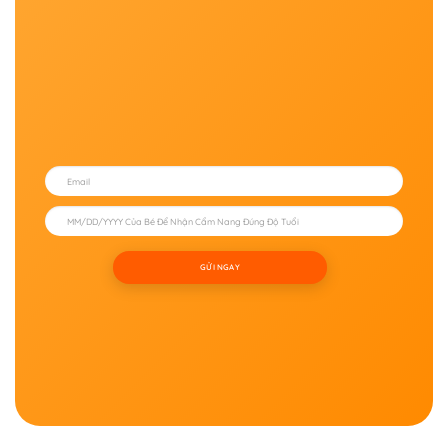
– Giấy dày, khó rách.
– Hạn chế thấm nước.
– Mực in sắc nét, khó phai màu.
– Bo tròn các góc an toàn cho trẻ.
– Kích thước gọn nhẹ, dễ mang theo.
Lala Visual Zigzag Card không chỉ là bộ thẻ kích
thích thị giác cho trẻ sơ sinh mà còn là người bạn
đồng hành giúp bé khám phá thế giới bằng đôi
mắt non nớt của mình. Một món học liệu đơn giản
nhưng mang lại những trải nghiệm quan sát và
GỬI NGAY
tương tác đầy ý nghĩa trong những năm tháng
đầu đời.