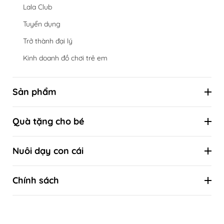
Lala Club
Tuyển dụng
Trở thành đại lý
Kinh doanh đồ chơi trẻ em
Sản phẩm
Hộp đồ chơi định kỳ theo cột mốc phát triển
Quà tặng cho bé
Đồ chơi theo tuổi
Combo ưu đãi
Đồ chơi theo kỹ năng
Nuôi dạy con cái
Quà tặng sinh nhật
Đồ chơi theo phương pháp giáo dục sớm
Kiến thức nuôi con khoa học
Quà tặng thôi nôi
Chính sách
Kiến thức khoa học về sự phát triển của trẻ
Quà tặng đầy tháng
Liên hệ
Tự làm đồ chơi
Quà tặng Tết thiếu nhi 1/6
Hướng dẫn mua hàng
Quà tặng Trung thu