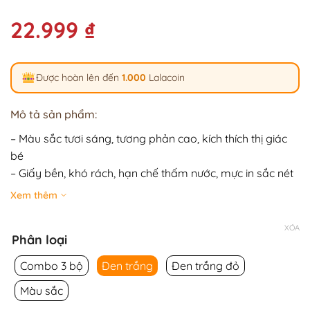
22.999
₫
Được hoàn lên đến
1.000
Lalacoin
Mô tả sản phẩm:
– Màu sắc tươi sáng, tương phản cao, kích thích thị giác
bé
– Giấy bền, khó rách, hạn chế thấm nước, mực in sắc nét
không phai
Xem thêm
– Chất liệu an toàn, bo tròn các góc
– Thiết kế zigzag có thể dựng đứng tiện lợi
XÓA
Phân loại
Combo 3 bộ
Đen trắng
Đen trắng đỏ
Màu sắc