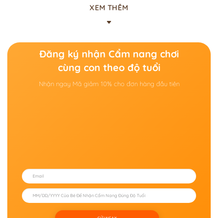
CSKH hoặc gửi thông tin qua form "Liên hệ để
XEM THÊM
hỗ trợ" kèm Mã đơn hàng để đội ngũ xử lý kịp
thời.
Đăng ký nhận Cẩm nang chơi
cùng con theo độ tuổi
Nhận ngay Mã giảm 10% cho đơn hàng đầu tiên
GỬI NGAY