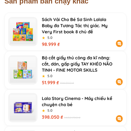
Sản phẩm bán chạy khác
Sách Vải Cho Bé Sơ Sinh Lalala
Baby đa Tương Tác thị giác. My
Very First book 8 chủ đề
★
★
5.0
98.999
₫
Bộ cắt giấy thủ công đa kĩ năng:
cắt, dán, gấp giấy TAY KHÉO NÃO
TINH - FINE MOTOR SKILLS
★
★
5.0
51.999
₫
196.350
₫
Lala Story Cinema - Máy chiếu kể
chuyện cho bé
★
★
5.0
398.050
₫
1.632.750
₫