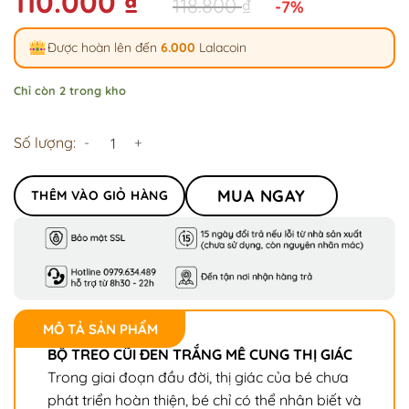
110.000
₫
118.800
₫
-7%
Được hoàn lên đến
6.000
Lalacoin
Chỉ còn 2 trong kho
Số lượng:
MUA NGAY
THÊM VÀO GIỎ HÀNG
MÔ TẢ SẢN PHẨM
BỘ TREO CŨI ĐEN TRẮNG MÊ CUNG THỊ GIÁC
Trong giai đoạn đầu đời, thị giác của bé chưa
phát triển hoàn thiện, bé chỉ có thể nhân biết và