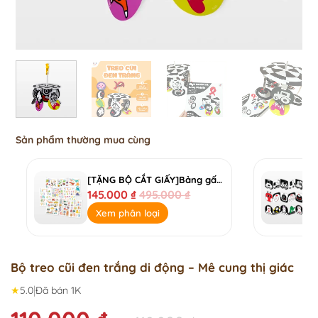
Sản phẩm thường mua cùng
[TẶNG BỘ CẮT GIẤY]Bảng gấp thông thái My first learning chart - phiên bản plus
145.000
₫
495.000
₫
Xem phân loại
Bộ treo cũi đen trắng di động – Mê cung thị giác
|
★
5.0
Đã bán 1K