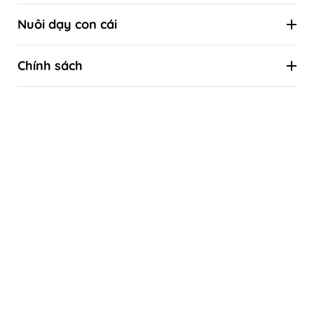
Combo ưu đãi
Đồ chơi theo kỹ năng
Nuôi dạy con cái
Quà tặng sinh nhật
Đồ chơi theo phương pháp giáo dục sớm
Kiến thức nuôi con khoa học
Quà tặng thôi nôi
Chính sách
Kiến thức khoa học về sự phát triển của trẻ
Quà tặng đầy tháng
Liên hệ
Tự làm đồ chơi
Quà tặng Tết thiếu nhi 1/6
Hướng dẫn mua hàng
Quà tặng Trung thu
Chính sách bảo hành & Đổi trả
Quà tặng Giáng sinh - Noel
Thanh toán
Bảo mật