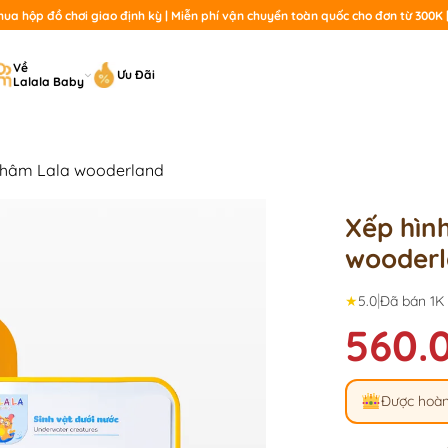
a hộp đồ chơi giao định kỳ | Miễn phí vận chuyển toàn quốc cho đơn từ 300K | 
T
Về
Ưu Đãi
Lalala Baby
ki
châm Lala wooderland
Xếp hìn
wooder
|
★
5.0
Đã bán 1K
560.
Được hoàn