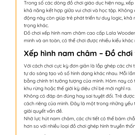
Trong số các dòng đồ chơi giáo dục hiện nay, xế
khả năng kết hợp giữa vui chơi và học tập. Không 
động này còn giúp trẻ phát triển tư duy logic, kh
trọng khác.
Đồ chơi xếp hình nam châm cao cấp Lala Wooderla
minh và an toàn, có thể chơi được nhiều kiểu khác
Xếp hình nam châm – Đồ chơi t
Với cách chơi cực kỳ đơn giản là lắp ghép các chi ti
tự do sáng tạo vô số hình dạng khác nhau. Mỗi lần
bằng chính trí tưởng tượng của mình. Hôm nay có th
khu rừng hoặc thế giới kỳ diệu chỉ bé mới nghĩ ra.
Không có đáp án đúng hay sai tuyệt đối. Trẻ được
cách riêng của mình. Đây là một trong những yếu 
giải quyết vấn đề.
Nhờ lực hút nam châm, các chi tiết có thể bám chắ
hơn so với nhiều loại đồ chơi ghép hình truyền thố