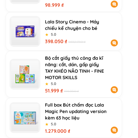
98.999
₫
Lala Story Cinema - Máy
chiếu kể chuyện cho bé
★
★
5.0
398.050
₫
1.632.750
₫
Bộ cắt giấy thủ công đa kĩ
năng: cắt, dán, gấp giấy
TAY KHÉO NÃO TINH - FINE
MOTOR SKILLS
★
★
5.0
51.999
₫
196.350
₫
Full box Bút chấm đọc Lala
Magic Pen updating version
kèm 63 học liệu
★
★
5.0
1.279.000
₫