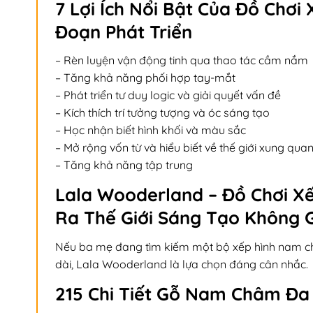
7 Lợi Ích Nổi Bật Của Đồ Chơi
Đoạn Phát Triển
– Rèn luyện vận động tinh qua thao tác cầm nắm
– Tăng khả năng phối hợp tay-mắt
– Phát triển tư duy logic và giải quyết vấn đề
– Kích thích trí tưởng tượng và óc sáng tạo
– Học nhận biết hình khối và màu sắc
– Mở rộng vốn từ và hiểu biết về thế giới xung qua
– Tăng khả năng tập trung
Lala Wooderland – Đồ Chơi 
Ra Thế Giới Sáng Tạo Không G
Nếu ba mẹ đang tìm kiếm một bộ xếp hình nam châ
dài, Lala Wooderland là lựa chọn đáng cân nhắc.
215 Chi Tiết Gỗ Nam Châm Đa