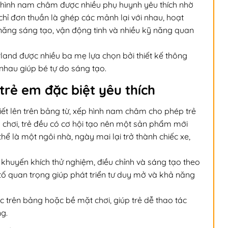
p hình nam châm được nhiều phụ huynh yêu thích nhờ
chỉ đơn thuần là ghép các mảnh lại với nhau, hoạt
ả năng sáng tạo, vận động tinh và nhiều kỹ năng quan
nd được nhiều ba mẹ lựa chọn bởi thiết kế thông
 nhau giúp bé tự do sáng tạo.
rẻ em đặc biệt yêu thích
ết lên trên bảng từ,
xếp hình nam châm cho phép trẻ
 chơi, trẻ đều có cơ hội tạo nên một sản phẩm mới
ể là một ngôi nhà, ngày mai lại trở thành chiếc xe,
 khuyến khích thử nghiệm, điều chỉnh và sáng tạo theo
tố quan trọng giúp phát triển tư duy mở và khả năng
c trên bảng hoặc bề mặt chơi, giúp trẻ dễ thao tác
ng.