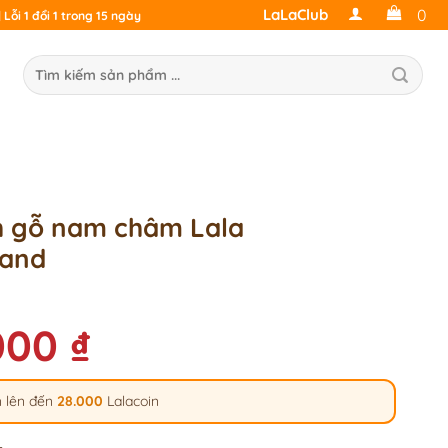
0
LaLaClub
Lỗi 1 đổi 1 trong 15 ngày
ìm
ếm:
h gỗ nam châm Lala
land
000
₫
 lên đến
28.000
Lalacoin