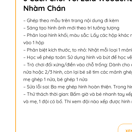
Nhàm Chán
– Ghép theo mẫu trên trang nội dung đi kèm
– Sáng tạo hình ảnh mới theo trí tưởng tượng
– Phân loại hình khối, màu sắc: Lấy các hộp khác
vào 1 hộp
– Phân biệt kích thước, to nhỏ: Nhặt mỗi loại 1 mản
– Học về phép toán: Sử dụng hình và bút để học v
– Trò chơi đối xứng/điền vào chỗ trống: Dành cho
nửa hoặc 2/3 hình, còn lại bé sẽ tìm các mảnh ghép
mẹ ghép 1 nửa, bé ghép 1 nửa
– Sửa lỗi sai: Ba mẹ ghép hình hoàn thiện. Trong hìn
– Thử thách thời gian: Bấm giờ và bé nhanh tay xếp 
và mẹ, 1 đội có bố. Thi xem đội nào xếp được hình
XE