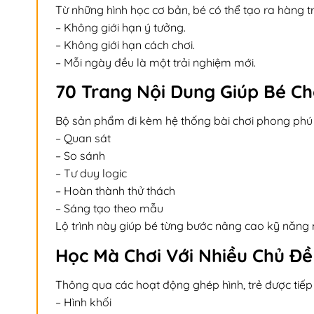
Từ những hình học cơ bản, bé có thể tạo ra hàng 
– Không giới hạn ý tưởng.
– Không giới hạn cách chơi.
– Mỗi ngày đều là một trải nghiệm mới.
70 Trang Nội Dung Giúp Bé C
Bộ sản phẩm đi kèm hệ thống bài chơi phong phú g
– Quan sát
– So sánh
– Tư duy logic
– Hoàn thành thử thách
– Sáng tạo theo mẫu
Lộ trình này giúp bé từng bước nâng cao kỹ năng
Học Mà Chơi Với Nhiều Chủ Đ
Thông qua các hoạt động ghép hình, trẻ được tiếp
– Hình khối