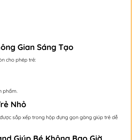
ông Gian Sáng Tạo
n cho phép trẻ:
ản phẩm.
Trẻ Nhỏ
à được sắp xếp trong hộp đựng gọn gàng giúp trẻ dễ
and Giúp Bé Không Bao Giờ