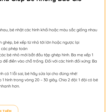
 nhau, bé nhặt các hình khối hoặc màu sắc giống nhau
h ghép, bé xếp từ nhỏ tới lớn hoặc ngược lại
ề các phép toán
 các bé nhỏ mới bắt đầu tập ghép hình. Ba mẹ xếp 1
 để điền vào chỗ trống. Đối với các hình đối xứng: Ba
h có 1 lỗi sai, bé hãy sửa lại cho đúng nhé!
1 hình trong vòng 20 – 30 giây. Chia 2 đội: 1 đội có bé
 nhanh hơn.
M THÊM