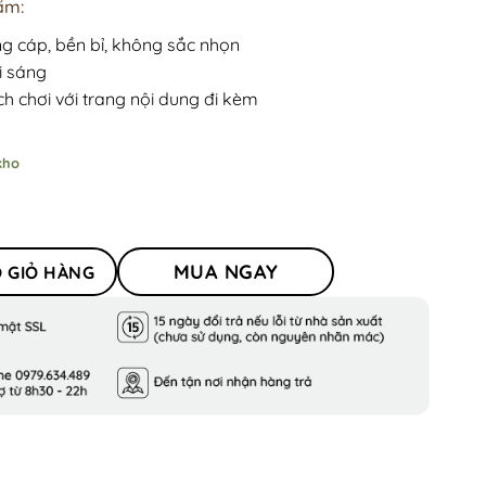
ẩm:
ng cáp, bền bỉ, không sắc nhọn
i sáng
h chơi với trang nội dung đi kèm
n động tinh và kích thích trí tưởng tượng
kho
MUA NGAY
 GIỎ HÀNG