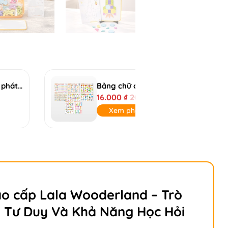
LalaTalk - Máy đọc, viết từ vựng phát nhạc song ngữ Lalala Baby 2 trong 1 - Màu xanh
16.000
₫
208.999
₫
Xem phân loại
ao cấp Lala Wooderland – Trò
n Tư Duy Và Khả Năng Học Hỏi