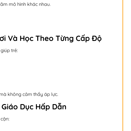
trăm mô hình khác nhau.
hơi Và Học Theo Từng Cấp Độ
iúp trẻ:
 mà không cảm thấy áp lực.
ề Giáo Dục Hấp Dẫn
 cận: