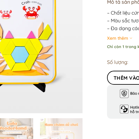
Mô tả sản ph
– Chất liệu cứ
– Màu sắc tươ
– Đa dạng các
– Rèn luyện vậ
Xem thêm
Chỉ còn 1 trong 
Số lượng:
THÊM VÀO