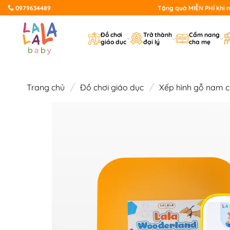
Bỏ
0979634489
Tặng quà MIỄN PHÍ khi mu
qua
nội
Đồ chơi
Trở thành
Cẩm nang
giáo dục
đại lý
cha mẹ
dung
/
/
Trang chủ
Đồ chơi giáo dục
Xếp hình gỗ nam 