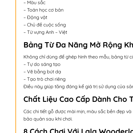
– Màu sắc
– Toán học cơ bản
– Động vật
– Chủ đề cuộc sống
– Từ vựng Anh – Việt
Bảng Từ Đa Năng Mở Rộng Kh
Không chỉ dùng để ghép hình theo mẫu, bảng từ cò
– Tự do sáng tạo
– Vẽ bằng bút dạ
– Tạo trò chơi riêng
Điều này giúp tăng đáng kể giá trị sử dụng của s
Chất Liệu Cao Cấp Dành Cho 
Các chi tiết gỗ được mài mịn, màu sắc bền đẹp v
bảo quản sau khi chơi.
8 Cách Chơi Với Lala Wooderl